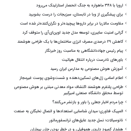
اروپا با ۳۴۸ ماهواره به جنگ انحصار استارلینک می‌رود
برای پیشگیری از وبا در تابستان، سبزیجات را درست بشویید
مقاومت مالاریا در برابر داروها پیچیده‌تر و نگران‌کننده‌تر شده است
گرانی امنیت سایبری، توسعه مدل جدید اوپن‌ای‌آی را متوقف کرد
کاهش ۲۹ درصدی مصرف انرژی ساختمان‌ها با یک طراحی هوشمند
پیام رئیس جهاددانشگاهی به مناسبت روز خبرنگار
باورهای نادرست درباره انتقال هپاتیت
آموزش هوش مصنوعی به مدارس ایران رسید
اعلام اسامی ژل‌های تسکین‌دهنده و شست‌وشوی پوست غیرمجاز
طراحی پلتفرم هوشمند اکتشاف مواد معدنی مبتنی بر هوش مصنوعی
توسط محقق دانشگاه صنعتی امیرکبیر
چرا مردم اخبار جعلی را باور و بازنشر می‌کنند؟
المپیک فناوری؛ میدان شناسایی استعدادها و اتصال نخبگان به صنعت
نانوسیالات؛ نسل جدید عایق‌های ترانسفورماتور
هشدار کمبود داروی هموفیلی و در خطر بودن جان بیماران