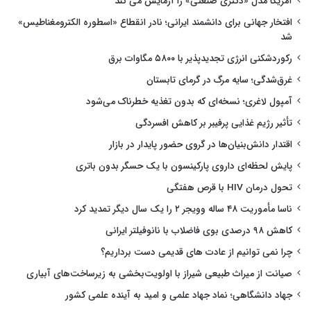
آمریکا مدل «دکتری صنعتی» را آزمایش می کند
افتخار جهانی برای دانشمند ایرانی؛ نادر انقطاع «اسطوره الکترومغناطیس»
شد
رکوردشکنی انرژی تجدیدپذیر با ۵۸۰۰ مگاوات برق
غرق‌شدگی؛ سایه مرگ در گرمای تابستان
آمپول لاغری؛ نسخه‌ای که بدون تغذیه خطرناک می‌شود
تأثیر رژیم غذایی پرفیبر بر کاهش افسردگی
اقتدار دانش‌بنیان‌ها در گروی حضور پایدار در بازار
پایش لحظه‌ای داروی پارکینسون با یک حسگر بدون باتری
تحول درمان HIV با قرص هفتگی
ناسا مأموریت ۴۸ ساله وویجر ۲ را یک سال دیگر تمدید کرد
کاهش ۹۸ درصدی بوی فاضلاب با نانوفیلتر ایرانی
چرا نمی توانیم از عادت های قدیمی دست برداریم؟
صیانت از میراث طبیعی شیراز با اولویت‌بخشی به زیرساخت‌های آبیاری
جهاد دانشگاهی؛ نماد جهاد علمی و امید به آینده علمی کشور