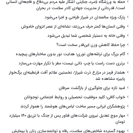
حمله به ورزشگاه لامرد، جنایتی آشکار علیه مردم بی‌دفاع و فاجعه‌ای انسانی
است/ قدردانی از مدیریت جهادی کادر سلامت در بحران
پارک ویژه سالمندان در شیراز طراحی و اجرا می‌شود
وقتی انسان‌ها کمتر حرف می‌زنند؛ نشانه‌ای از عصر انزوای خاموش
وقتی خانه به دستیار شخصی شما تبدیل می‌شود
چرا حفظ کاهش وزن این‌قدر سخت است؟
گام بزرگ برای تراشه‌های نوری؛ هدایت نور بدون ساختارهای پیچیده
برتری دست راست یا چپ ذاتی نیست؛ مغز با تکرار مهارت می‌سازد
هشدار قرمز در مزارع ذرت شیراز/ نخستین علائم آفت قرنطینه‌ای برگ‌خوار
پاییزه مشاهده شد
امید تازه برای جلوگیری از بازگشت سرطان
خواب کافی؛ کلید موفقیت تحصیلی و روابط اجتماعی نوجوانان
پژوهشگران ایرانی مسیر ساخت لباس‌های هوشمند را هموار کردند
مهار موج تعدیل نیروی شرکت‌های فناور پس از جنگ با تزریق ۱۴۰ میلیارد
تومان
بهبود گسترده شاخص‌های سلامت، رفاه و توانمندسازی زنان با پیمایش