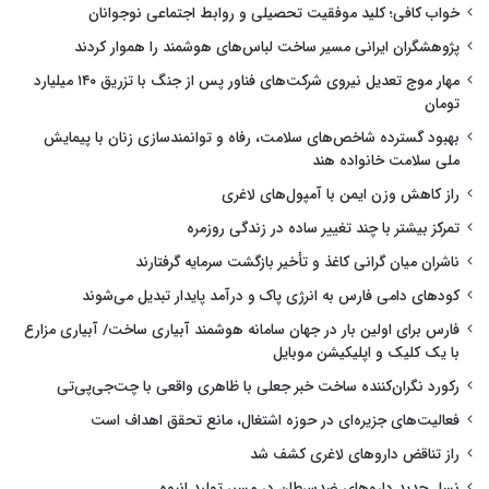
خواب کافی؛ کلید موفقیت تحصیلی و روابط اجتماعی نوجوانان
پژوهشگران ایرانی مسیر ساخت لباس‌های هوشمند را هموار کردند
مهار موج تعدیل نیروی شرکت‌های فناور پس از جنگ با تزریق ۱۴۰ میلیارد
تومان
بهبود گسترده شاخص‌های سلامت، رفاه و توانمندسازی زنان با پیمایش
ملی سلامت خانواده هند
راز کاهش وزن ایمن با آمپول‌های لاغری
تمرکز بیشتر با چند تغییر ساده در زندگی روزمره
ناشران میان گرانی کاغذ و تأخیر بازگشت سرمایه گرفتارند
کودهای دامی فارس به انرژی پاک و درآمد پایدار تبدیل می‌شوند
فارس برای اولین بار در جهان سامانه هوشمند آبیاری ساخت/ آبیاری مزارع
با یک کلیک و اپلیکیشن موبایل
رکورد نگران‌کننده ساخت خبر جعلی با ظاهری واقعی با چت‌جی‌پی‌تی
فعالیت‌های جزیره‌ای در حوزه اشتغال، مانع تحقق اهداف است
راز تناقض داروهای لاغری کشف شد
نسل جدید داروهای ضدسرطان در مسیر تولید انبوه