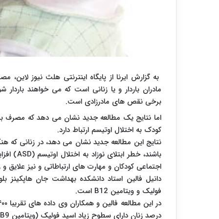
به گزارش ایرنا از پایگاه اینترنتی هلث نیوز لاین،
مادران باردار و یا زنانی است که می خواهند باردار ش
برخی نقص های مادرزادی است.
کودک به اختلال اوتیسم ارتباط دارد.
اجتماعی کودکان و مهارت های ارتباطاتی و نیز علایق و رفت
دانیل فالین استاد دانشکده بهداشت جان هاپکینز بل
فولیک و ویتامین B12 است.
درصد زنان دارای سطوح زیاد اسید فولیک (ویتامین B9) بودند و شش درصد آنها بیش از حد ویتامین B12 داشتند.