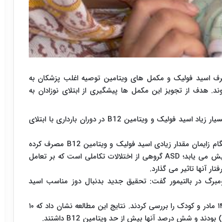
 مصرف اسید فولیک و مکمل های ویتامین توصیه اغلب پزشکان به
وند. هدف از تجویز این مکمل ها پیشگیری از ابتلای نوزادان به
اما نتایج یک مطالعه جدید نشان می دهد که مصرف بسیار زیاد اسید فولیک و ویتامین B12 در دوران بارداری با ابتلای
نتایج این مطالعه جدید نشان می دهد، در زنانی که هنگام زایمان مقدار زیادی اسید فولیک و ویتامین B12 مصرف کرده
باشند، خطر ابتلای نوزاد به اختلال اوتیسم (ASD) افزایش می یابد؛ ASD گروهی از اختلالات تکاملی است که بر تعامل
ار آنها تاثیر می گذارد.
ومبرگ در بالتیمور گفت: تحقیق جدید بدنبال دوز مناسب اسید
در این مطالعه فالین و همکاران وی داده های تقریبا ۱۴۰۰ مادر و کودک را بررسی کردند. نتایج این مطالعه نشان داد که ۱۰