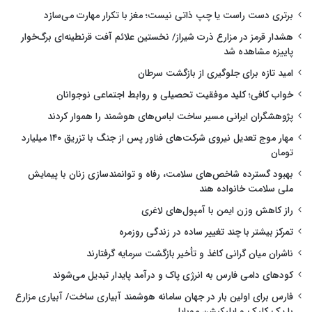
برتری دست راست یا چپ ذاتی نیست؛ مغز با تکرار مهارت می‌سازد
هشدار قرمز در مزارع ذرت شیراز/ نخستین علائم آفت قرنطینه‌ای برگ‌خوار
پاییزه مشاهده شد
امید تازه برای جلوگیری از بازگشت سرطان
خواب کافی؛ کلید موفقیت تحصیلی و روابط اجتماعی نوجوانان
پژوهشگران ایرانی مسیر ساخت لباس‌های هوشمند را هموار کردند
مهار موج تعدیل نیروی شرکت‌های فناور پس از جنگ با تزریق ۱۴۰ میلیارد
تومان
بهبود گسترده شاخص‌های سلامت، رفاه و توانمندسازی زنان با پیمایش
ملی سلامت خانواده هند
راز کاهش وزن ایمن با آمپول‌های لاغری
تمرکز بیشتر با چند تغییر ساده در زندگی روزمره
ناشران میان گرانی کاغذ و تأخیر بازگشت سرمایه گرفتارند
کودهای دامی فارس به انرژی پاک و درآمد پایدار تبدیل می‌شوند
فارس برای اولین بار در جهان سامانه هوشمند آبیاری ساخت/ آبیاری مزارع
با یک کلیک و اپلیکیشن موبایل