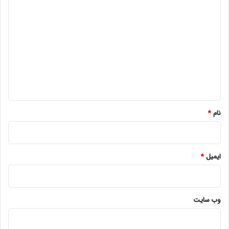
د
ی
د
گ
ا
ه
*
نام
*
ایمیل
*
وب‌ سایت