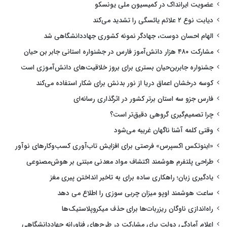
عضویت ایرانداک در کمیسیون ملی یونسکو
دیابت نوع ۲ علائم یائسگی را تشدید می‌کند
الهام احسان دوست، جهادگر نمونه کشوری جهاددانشگاهی شد
مشارکت ۴۸۰ هزار دانش‌آموز فارس در جشنواره استانی جابر بن حیان
جشنواره جابربن‌حیان بستری برای بروز خلاقیت‌های دانش‌آموزی است
کوسه درخشان اعماق دریا از نور بدنش برای شکار استفاده می‌کند
فارس جزو سه استان برتر کشور در اثرگذاری رسانه‌ای
چرا تصمیم‌گیری گروهی دقیق‌تر است؟
وقتی کلمه آشنا ناگهان غریبه می‌شود
«اینوتکس اکسپرس» فرصتی برای افزایش تاب‌آوری کسب‌وکارهای نوآور
طراحی پلتفرم هوشمند اکتشاف مواد معدنی مبتنی بر هوش‌مصنوعی
یادگیری زبان؛ راهکاری ساده برای به تاخیر انداختن پیری مغز
ساعت هوشمند اوپو میزان چربی سوزی را اطلاع می دهد
راه‌اندازی ناوگان ریزربات‌ها برای حذف میکروپلاستیک‌ها
اعلام آمادگی دولت برای مشارکت در طرح‌های فناورانه جهاددانشگاهی