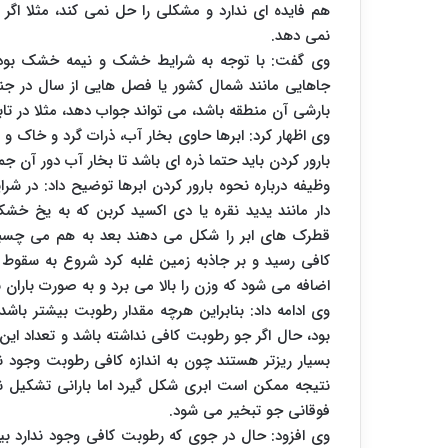
نمی دهد.
وی گفت: با توجه به شرایط خشک و نیمه خشک بودن 
جاهایی مانند شمال کشور یا فصل هایی از سال در ج
بارشی آن منطقه باشد، می تواند جواب دهد، مثلا در تا
وی اظهار کرد: ابرها حاوی بخار آب، ذرات گرد و خاک و م
بارور کردن باید حتما ذره ای باشد تا بخار آب دور آن 
وظیفه درباره نحوه بارور کردن ابرها توضیح داد: در ش
دار مانند یدید نقره یا دی اکسید کربن که به یخ 
قطرک های ابر را شکل می دهند بعد به هم می چسبند 
کافی رسید و بر جاذبه زمین غلبه کرد شروع به سقوط می
اضافه می شود که وزن را بالا می برد و به صورت باران ب
وی ادامه داد: بنابراین هرچه مقدار رطوبت بیشتر با
بود، حال اگر جو رطوبت کافی نداشته باشد و تعداد این
بسیار ریزتر هستند چون به اندازه کافی رطوبت وجود ند
نتیجه ممکن است ابری شکل گیرد اما بارانی تشکیل ن
فوقانی جو تبخیر می شود.
وی افزود: حال در جوی که رطوبت کافی وجود ندارد بیای