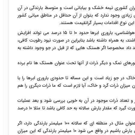
 ایران کشوری نیمه خشک و بیابانی است و متوسط بارندگی در آن
یادی وجود ندارد که بتوان از آن حداقل در مناطق میانی کشور
 این نوع اقدامات بسیار گرانقیمت هستند.
وی اظهار کرد: بر اساس اعلام و اسناد سازمان جهانی هواشناسی، باروری ابرها حدود ۱۰ تا ۱۵ درصد می تواند افزایش
ند، به همراه داشته باشد بنابراین در صورت نبود رطوبت کافی،
هد داد مخصوصا اگر هستک هایی که از قبل در جو وجود داشته به
ورهای نمک و دیگر ذرات از آنها تحت عنوان هستک ها نام برده
اک در جو زیاد است و این مساله تا حدودی باروری ابرها را با
ن میزان ذرات گرد و خاک، آیا لازم است که ما ذرات دیگری را هم
ر و تعداد ذرات موجود در آن به خوبی بررسی شود و بعد عملیات
هسته دار کردن انجام شود آن هم باید در منطقه ای صورت گیرد که مقدار بارش سالانه به حد کافی باشد تا مثلا ۱۰ درصد
مدیر کل پیش بینی سازمان هواشناسی ادامه داد: به عنوان مثال در منطقه ای که سالانه ۱۰۰ میلیمتر بارندگی دارد، اگر
عملیات باروری ابر انجام شود تا شاهد ۱۰ درصد افزایش بارش باشیم در واقع می شود ۱۰ میلیمتر بارندگی که این میزان