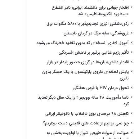
افتخار جهانی برای دانشمند ایرانی؛ نادر انقطاع
«اسطوره الکترومغناطیس» شد
رکوردشکنی انرژی تجدیدپذیر با ۵۸۰۰ مگاوات برق
غرق‌شدگی؛ سایه مرگ در گرمای تابستان
آمپول لاغری؛ نسخه‌ای که بدون تغذیه خطرناک می‌شود
تأثیر رژیم غذایی پرفیبر بر کاهش افسردگی
اقتدار دانش‌بنیان‌ها در گروی حضور پایدار در بازار
پایش لحظه‌ای داروی پارکینسون با یک حسگر بدون
باتری
تحول درمان HIV با قرص هفتگی
ناسا مأموریت ۴۸ ساله وویجر ۲ را یک سال دیگر تمدید
کرد
کاهش ۹۸ درصدی بوی فاضلاب با نانوفیلتر ایرانی
چرا نمی توانیم از عادت های قدیمی دست برداریم؟
صیانت از میراث طبیعی شیراز با اولویت‌بخشی به