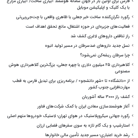
فارس برای اولین بار در جهان سامانه هوشمند آبیاری ساخت/ آبیاری مزارع
با یک کلیک و اپلیکیشن موبایل
رکورد نگران‌کننده ساخت خبر جعلی با ظاهری واقعی با چت‌جی‌پی‌تی
فعالیت‌های جزیره‌ای در حوزه اشتغال، مانع تحقق اهداف است
راز تناقض داروهای لاغری کشف شد
نسل جدید داروهای ضدسرطان در مسیر تولید انبوه
چرا سرطان ریشه‌کن نمی‌شود؟
کلاهبرداری ۲۵ میلیون دلاری با چهره جعلی، بزرگ‌ترین کلاهبرداری هوش
مصنوعی
از «دانشگاه» تا «شهر دانشجو» / برنامه‌ریزی برای تبدیل فارس به قطب
مهارت‌افزایی جنوب کشور
کشف راز ۳۰۰۰ ساله آشوریان
آغاز هوشمندسازی معادن ایران با کمک شرکت‌های فناور
رکورد جهانی میکروپلاستیک در هوای تهران؛ لاستیک خودروها متهم اصلی
استارشیپ و یک گام تازه به سوی سفرهای فضایی ارزان
رشد خرید اعتباری؛ مسیر جدید تأمین مالی خانوارها