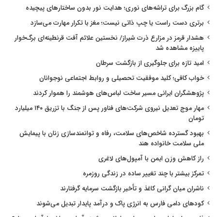
گام بزرگ برای تراشه‌های نوری؛ هدایت نور بدون ساختارهای پیچیده
برتری دست راست یا چپ ذاتی نیست؛ مغز با تکرار مهارت می‌سازد
هشدار قرمز در مزارع ذرت شیراز/ نخستین علائم آفت قرنطینه‌ای برگ‌خوار
پاییزه مشاهده شد
امید تازه برای جلوگیری از بازگشت سرطان
خواب کافی؛ کلید موفقیت تحصیلی و روابط اجتماعی نوجوانان
پژوهشگران ایرانی مسیر ساخت لباس‌های هوشمند را هموار کردند
مهار موج تعدیل نیروی شرکت‌های فناور پس از جنگ با تزریق ۱۴۰ میلیارد
تومان
بهبود گسترده شاخص‌های سلامت، رفاه و توانمندسازی زنان با پیمایش
ملی سلامت خانواده هند
راز کاهش وزن ایمن با آمپول‌های لاغری
تمرکز بیشتر با چند تغییر ساده در زندگی روزمره
ناشران میان گرانی کاغذ و تأخیر بازگشت سرمایه گرفتارند
کودهای دامی فارس به انرژی پاک و درآمد پایدار تبدیل می‌شوند