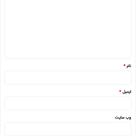
د
ی
د
گ
ا
ه
*
نام
*
ایمیل
*
وب‌ سایت