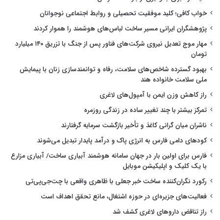
خواب کافی؛ کلید موفقیت تحصیلی و روابط اجتماعی نوجوانان
پژوهشگران ایرانی مسیر ساخت لباس‌های هوشمند را هموار کردند
مهار موج تعدیل نیروی شرکت‌های فناور پس از جنگ با تزریق ۱۴۰ میلیارد
تومان
بهبود گسترده شاخص‌های سلامت، رفاه و توانمندسازی زنان با پیمایش
ملی سلامت خانواده هند
راز کاهش وزن ایمن با آمپول‌های لاغری
تمرکز بیشتر با چند تغییر ساده در زندگی روزمره
ناشران میان گرانی کاغذ و تأخیر بازگشت سرمایه گرفتارند
کودهای دامی فارس به انرژی پاک و درآمد پایدار تبدیل می‌شوند
فارس برای اولین بار در جهان سامانه هوشمند آبیاری ساخت/ آبیاری مزارع
با یک کلیک و اپلیکیشن موبایل
رکورد نگران‌کننده ساخت خبر جعلی با ظاهری واقعی با چت‌جی‌پی‌تی
فعالیت‌های جزیره‌ای در حوزه اشتغال، مانع تحقق اهداف است
راز تناقض داروهای لاغری کشف شد