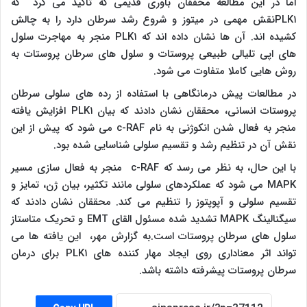
اما در این مطالعه محققان باوری قدیمی که تاکید می کرد که
PLK۱‌نقش مهمی در میتوز و شروع رشد سرطان دارد را به چالش
کشیده اند. آن ها نشان داده اند که PLK۱ منجر به مهاجرت سلول
های اپی تلیالی طبیعی پروستات و سلول های سرطان پروستات به
روش هایی کاملا متفاوت می شود.
در مطالعات پیش درمانگاهی با استفاده از رده های سلولی سرطان
پروستات انسانی، محققان نشان دادند که بیان PLK۱ افزایش یافته
منجر به فعال شدن انکوژنی به نام c-RAF‌ می شود که پیش از این
نقش آن در تنظیم رشد و تقسیم سلولی شناسایی شده بود.
با این حال، به نظر می رسد که c-RAF منجر به فعال سازی مسیر
MAPK می شود که عملکردهای سلولی مانند تکثیر، بیان ژن، تمایز و
تقسیم سلولی و آپوپتوز را تنظیم می کند. محققان نشان دادند که
سیگنالینگ MAPK تشدید شده مسئول القای EMT‌ و تحریک متاستاز
سلول های سرطان پروستات است.به گزارش مهر، این یافته ها می
تواند اثر معناداری روی ایجاد مهار کننده های PLK۱ برای درمان
سرطان پروستات پیشرفته داشته باشد.