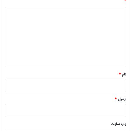
*
د
ی
د
گ
ا
ه
*
نام
*
ایمیل
*
وب‌ سایت