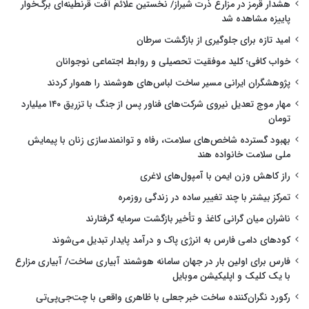
هشدار قرمز در مزارع ذرت شیراز/ نخستین علائم آفت قرنطینه‌ای برگ‌خوار
پاییزه مشاهده شد
امید تازه برای جلوگیری از بازگشت سرطان
خواب کافی؛ کلید موفقیت تحصیلی و روابط اجتماعی نوجوانان
پژوهشگران ایرانی مسیر ساخت لباس‌های هوشمند را هموار کردند
مهار موج تعدیل نیروی شرکت‌های فناور پس از جنگ با تزریق ۱۴۰ میلیارد
تومان
بهبود گسترده شاخص‌های سلامت، رفاه و توانمندسازی زنان با پیمایش
ملی سلامت خانواده هند
راز کاهش وزن ایمن با آمپول‌های لاغری
تمرکز بیشتر با چند تغییر ساده در زندگی روزمره
ناشران میان گرانی کاغذ و تأخیر بازگشت سرمایه گرفتارند
کودهای دامی فارس به انرژی پاک و درآمد پایدار تبدیل می‌شوند
فارس برای اولین بار در جهان سامانه هوشمند آبیاری ساخت/ آبیاری مزارع
با یک کلیک و اپلیکیشن موبایل
رکورد نگران‌کننده ساخت خبر جعلی با ظاهری واقعی با چت‌جی‌پی‌تی