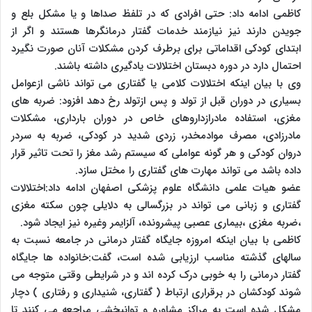
کاظمی ادامه داد: حتی افرادی که در تلفظ صداها و یا مشکل بلع و
جویدن دارند نیز نیازمند خدمات گفتار درمانگرها هستند و اگر از
ابتدای کودکی اقداماتی برای برطرف کردن مشکلات آنان صورت نگیرد
احتمال دارد در دوره دبستان اختلالات یادگیری داشته باشند.
وی با بیان اینکه اختلالات کلامی یا گفتاری می تواند ناشی ازعوامل
بسیاری در دوران قبل از تولد و پس ازتولد رخ دهد افزود: ضربه های
مغزی، استفاده مادرازداروهای خاص در دوران بارداری، مشکلات
مادرزادی، مصرف موادمخدر، زردی شدید در کودکی، ضربه به سردر
دروان کودکی و هر گونه عواملی که سیستم رشد مغز را تحت تاثیر قرار
داده باشد می تواند مهارت های گفتاری را مختل سازد.
عضو هیات علمی دانشگاه علوم پزشکی اصفهان ادامه داد:اختلالات
گفتاری و زبانی می تواند در بزرگسالی به دلایلی چون سکته مغزی
،ضربه مغزی ،بیماری عصبی پیشرونده، آلزایمر وغیره نیز ایجاد شود.
کاظمی با بیان اینکه امروزه جایگاه گفتار درمانی در جامعه نسبت به
سالهای گذشته مناسب ارزیابی شده است، گفت:خانواده ها جایگاه
گفتار درمانی را به خوبی درک کرده اند و در شرایطی وقتی متوجه می
شوند کودکشان در برقراری ارتباط ( گفتاری، شنیداری و رفتاری ) دچار
مشکل شده است به مراکز مشاوره و توانبخشی مراجعه می کنند تا