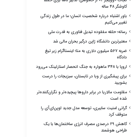
نجات «وویجر ۲» از خاموشی؛ تدبیر ناسا برای حفظ
کاوشگر ۴۸ ساله
باور اشتباه درباره شخصیت انسان؛ ما در طول زندگی
تغییر می‌کنیم
رسانه؛ حلقه مفقوده تبدیل فناوری به قدرت ملی
معتبرترین دانشگاه ژاپن درگیر بحران مالی شد
ضربه ۵۶۷ میلیون دلاری به متا؛ اینستاگرام زیر تیغ
دادگاه
اروپا با ۳۴۸ ماهواره به جنگ انحصار استارلینک می‌رود
برای پیشگیری از وبا در تابستان، سبزیجات را درست
بشویید
مقاومت مالاریا در برابر داروها پیچیده‌تر و نگران‌کننده‌تر
شده است
گرانی امنیت سایبری، توسعه مدل جدید اوپن‌ای‌آی را
متوقف کرد
کاهش ۲۹ درصدی مصرف انرژی ساختمان‌ها با یک
طراحی هوشمند