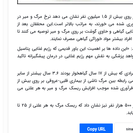
مطالعات گسترده محققان کلینیک مایو ایالت آریزونا بر روی بیش از ۱.۵ میلیون نفر نشان می دهد نرخ مرگ و میر در
 شده می خورند، به مراتب بالاتر است.این محققان بعد از
ذایی گیاهی و حاوی گوشت بر روی مرگ و میر توصیه می کنند تا
اد بیشتر مواد خوراکی گیاهی مصرف نمایند.
: «این داده ها بر اهمیت این باور قدیمی که رژیم غذایی پتاسیل
اهد پزشکی به نقش مهم رژیم غذایی در درمان پیشگیرانه تاکید
همچنین بررسی این محققان نشان داد عمر متوسط افرادی که بیش از ۱۷ سال گیاهخوار بودند ۳.۶ سال بیشتر از سایر
عه گسترده سال ۲۰۱۴ در مورد بررسی رابطه بین مرگ ناشی از بیماری قلبی-عروقی بر روی بیش از
ی فرآوری شده موجب افزایش ریسک مرگ و میر به هر علتی می
به گزارش مهر، مطالعه دیگر سال ۲۰۰۳ بر روی بیش از ۵۰۰ هزار نفر نیز نشان داد که ریسک مرگ به هر علتی از ۲۵ تا
Copy URL