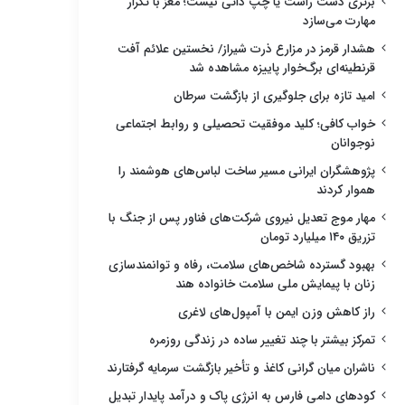
برتری دست راست یا چپ ذاتی نیست؛ مغز با تکرار
مهارت می‌سازد
هشدار قرمز در مزارع ذرت شیراز/ نخستین علائم آفت
قرنطینه‌ای برگ‌خوار پاییزه مشاهده شد
امید تازه برای جلوگیری از بازگشت سرطان
خواب کافی؛ کلید موفقیت تحصیلی و روابط اجتماعی
نوجوانان
پژوهشگران ایرانی مسیر ساخت لباس‌های هوشمند را
هموار کردند
مهار موج تعدیل نیروی شرکت‌های فناور پس از جنگ با
تزریق ۱۴۰ میلیارد تومان
بهبود گسترده شاخص‌های سلامت، رفاه و توانمندسازی
زنان با پیمایش ملی سلامت خانواده هند
راز کاهش وزن ایمن با آمپول‌های لاغری
تمرکز بیشتر با چند تغییر ساده در زندگی روزمره
ناشران میان گرانی کاغذ و تأخیر بازگشت سرمایه گرفتارند
کودهای دامی فارس به انرژی پاک و درآمد پایدار تبدیل