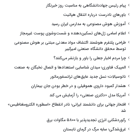
پیام رئیس جهاددانشگاهی به مناسبت روز خبرنگار
باورهای نادرست درباره انتقال هپاتیت
آموزش هوش مصنوعی به مدارس ایران رسید
اعلام اسامی ژل‌های تسکین‌دهنده و شست‌وشوی پوست غیرمجاز
طراحی پلتفرم هوشمند اکتشاف مواد معدنی مبتنی بر هوش مصنوعی
توسط محقق دانشگاه صنعتی امیرکبیر
چرا مردم اخبار جعلی را باور و بازنشر می‌کنند؟
المپیک فناوری؛ میدان شناسایی استعدادها و اتصال نخبگان به صنعت
نانوسیالات؛ نسل جدید عایق‌های ترانسفورماتور
هشدار کمبود داروی هموفیلی و در خطر بودن جان بیماران
آمریکا مدل «دکتری صنعتی» را آزمایش می کند
افتخار جهانی برای دانشمند ایرانی؛ نادر انقطاع «اسطوره الکترومغناطیس»
شد
رکوردشکنی انرژی تجدیدپذیر با ۵۸۰۰ مگاوات برق
غرق‌شدگی؛ سایه مرگ در گرمای تابستان