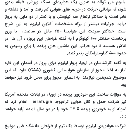
لیلیوم می تواند به عنوان یک هواپیمای سبک ورزشی طبقه بندی
شود، که توانائی حرکت در حریم های هوایی کم رفت و آمد را داشته و
قادر است با حداکثر ارتفاع سه کیلومتر، و یا کمتر از دو مایل به پرواز
درآید. جزئیات بیشتر از برگه مشخصات آنلاین لیلیوم به این شرح
است: حداکثر سرعت این هواپیما ۲۵۰ مایل در ساعت، با وزن
برخاست حداکثر ۶۰۰ کیلوگرم ! به گفته طراحان این پروژه ، آن ها در
تلاش هستند تا برد حرکتی این ماشین های پرنده را برای رسیدن به
حدود ۵۰۰ کیلومترامکان پذیر کنند.
به گفته کارشناسان در اروپا، پرواز لیلیوم برای پرواز در آسمان این قاره
نیاز به اخذ مجوز از سازمان هواپیمایی کشوری (
CAA
) دارد، که این
موضوع همچنین نیازمند به اعطای مجوز برای محل فرود نیز خواهد
بود.
به موازات ساخت این خودروی پرنده در اروپا ، در ایالات متحده آمریکا
نیز شرکت حمل و نقل هوایی ترافیوجا
Terrafugia
اعلام کرد که
نمونه اولیه خودروی پرنده
TF-X
خود را در دو سال آینده ارایه خواهد
داد.
شرکت هوانوردی لیلیوم توسط یک تیم از طراحان دانشگاه فنی مونیخ