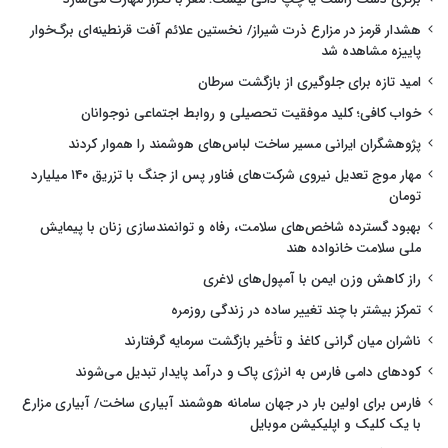
هشدار قرمز در مزارع ذرت شیراز/ نخستین علائم آفت قرنطینه‌ای برگ‌خوار
پاییزه مشاهده شد
امید تازه برای جلوگیری از بازگشت سرطان
خواب کافی؛ کلید موفقیت تحصیلی و روابط اجتماعی نوجوانان
پژوهشگران ایرانی مسیر ساخت لباس‌های هوشمند را هموار کردند
مهار موج تعدیل نیروی شرکت‌های فناور پس از جنگ با تزریق ۱۴۰ میلیارد
تومان
بهبود گسترده شاخص‌های سلامت، رفاه و توانمندسازی زنان با پیمایش
ملی سلامت خانواده هند
راز کاهش وزن ایمن با آمپول‌های لاغری
تمرکز بیشتر با چند تغییر ساده در زندگی روزمره
ناشران میان گرانی کاغذ و تأخیر بازگشت سرمایه گرفتارند
کودهای دامی فارس به انرژی پاک و درآمد پایدار تبدیل می‌شوند
فارس برای اولین بار در جهان سامانه هوشمند آبیاری ساخت/ آبیاری مزارع
با یک کلیک و اپلیکیشن موبایل