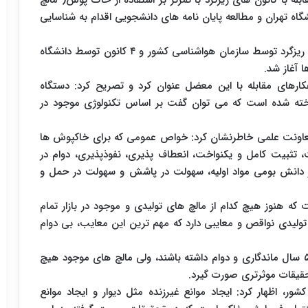
 با کانون های ریزگرد با تمرکز بر استفاده از خاک پوش( مالچ
اه تهران و مطالعه پایان نامه های دانشجویی اقدام به شناسایی
وی افزود: به کمک این مطالعات صورت گرفته، ۶ کانون ریزگرد توسط سازمان هواشناسی کشور و ۴ کانون توسط دانشگاه
ا آغاز شد.
کارهای مقابله با این معضل عنوان کرد و تصریح کرد: دستگاه
خته شده است که می توان گفت بر اساس تکنولوژی موجود در
اونت علمی خاطرنشان کرد: خواص عمومی که برای خاکپوش ها
تثبیت کامل و یکنواخت، انعطاف پذیری، نفوذپذیری، دوام در
ر دانش بومی مواد اولیه، سهولت در پاشش و سهولت در حمل و
 که هنوز هیچ کدام از مالچ های تولیدی و موجود در بازار تمام
 تولیدی نواقص و معایبی دارد که مهم ترین این معایب، بی دوام
به گفته بهرامی مالچ های مورد استفاده باید بین ۲ تا ۵ سال ماندگاری و دوام داشته باشند، ولی مالچ های موجود هیچ
 تحقیقات موثرتری صورت گیرد.
ظهار کرد: ایجاد موانع غیرزنده مثل دیوار و ایجاد موانع