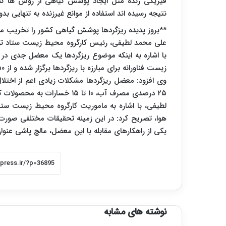
فیزیکی زنده مثل ایجاد پوشش گیاهی از روش ها ک
نتیجه رسیده اند استفاده از موانع غیرزنده به تنهای
**بروز پدیده ریزگردها پوشش گیاهی کشور را تخریب م
علی محمد لطیفی، رئیس کارگروه محیط زیست ستاد تو
با اشاره به اینکه موضوع ریزگردها یک معضل جدی در
زیست فناورانه برای مبارزه با ریزگردها برگزار شده و از ۵۰ حوزه تخصصی و ذیربط در این نشست حضور دارند.
وی افزود: معضل ریزگردها مشکلات زیادی اعم از اخت
۲۵ درصدی مصرف آب، ۱۰ تا ۱۵ خسارات به محصولات کشاورزی و زوال منابع طبیعی و پوشش گیاهی ایجاد کرده است.
لطیفی، با اشاره به ماموریت کارگروه محیط زیست س
هوا، تصریح کرد: در این زمینه تحقیقات مختلفی صورت
یکی از راهکارهای مقابله با این معضل، مالچ پاشی عنو
نوشته های مشابه