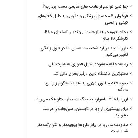
چرا نمی توانیم از عادت های قدیمی دست برداریم؟
فراخوان ۳ محصول پزشکی و دارویی به دلیل خطرهای
کیفی و ایمنی
نجات «وویجر ۲» از خاموشی؛ تدبیر ناسا برای حفظ
کاوشگر ۴۸ ساله
باور اشتباه درباره شخصیت انسان؛ ما در طول زندگی
تغییر می‌کنیم
رسانه؛ حلقه مفقوده تبدیل فناوری به قدرت ملی
معتبرترین دانشگاه ژاپن درگیر بحران مالی شد
ضربه ۵۶۷ میلیون دلاری به متا؛ اینستاگرام زیر تیغ
دادگاه
اروپا با ۳۴۸ ماهواره به جنگ انحصار استارلینک می‌رود
برای پیشگیری از وبا در تابستان، سبزیجات را درست
بشویید
مقاومت مالاریا در برابر داروها پیچیده‌تر و نگران‌کننده‌تر
شده است