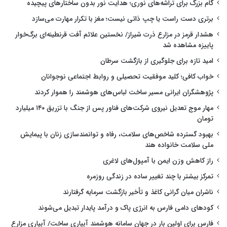
گام بزرگ برای تراشه‌های نوری؛ هدایت نور بدون ساختارهای پیچیده
برتری دست راست یا چپ ذاتی نیست؛ مغز با تکرار مهارت می‌سازد
هشدار قرمز در مزارع ذرت شیراز/ نخستین علائم آفت قرنطینه‌ای برگ‌خوار
پاییزه مشاهده شد
امید تازه برای جلوگیری از بازگشت سرطان
خواب کافی؛ کلید موفقیت تحصیلی و روابط اجتماعی نوجوانان
پژوهشگران ایرانی مسیر ساخت لباس‌های هوشمند را هموار کردند
مهار موج تعدیل نیروی شرکت‌های فناور پس از جنگ با تزریق ۱۴۰ میلیارد
تومان
بهبود گسترده شاخص‌های سلامت، رفاه و توانمندسازی زنان با پیمایش
ملی سلامت خانواده هند
راز کاهش وزن ایمن با آمپول‌های لاغری
تمرکز بیشتر با چند تغییر ساده در زندگی روزمره
ناشران میان گرانی کاغذ و تأخیر بازگشت سرمایه گرفتارند
کودهای دامی فارس به انرژی پاک و درآمد پایدار تبدیل می‌شوند
فارس برای اولین بار در جهان سامانه هوشمند آبیاری ساخت/ آبیاری مزارع