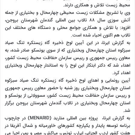
محیط زیست تلاش و همکاری دارند.
وی با تشریح مشکلات زیست محیطی چهارمحال و بختیاری از جمله
آتش سوزی سال ۸۸ تالاب بین المللی گندمان شهرستان بروجن،
افزود: با تلاش و همکاری جوامع محلی و دستگاه های مختلف این
تالاب هم اکنون احیاء شده است.
به گزارش ایرنا، در این آیین لوح ذخیره گاه زیستکره تنگ صیاد
سبزکوه استان چهارمحال وبختیاری که از سوی یونسکو صادر شده، ‌به
معاون رییس جمهوری و رییس سازمان حفاظت محیط زیست کشور،
اهداء شد که دکتر ابتکار این لوح را به استاندار چهارمحال وبختیاری
اهداء کرد.
آیین رونمایی و اهدای لوح ذخیره گاه زیستکره تنگ صیاد سبزکوه
استان چهارمحال وبختیاری روز شنبه با حضور معاون رییس جمهوری
و رییس سازمان حفاظت محیط زیست کشور، مسوولانی از یونسکو و
استان چهارمحال وبختیاری در تالاب گندمان شهرستان بروجن برگزار
شد.
به گزارش ایرنا، پروژه بین المللی منارید (MENARID) در چارچوب
برنامه توسعه پایدار و یکپارچه کشورهای خاورمیانه و شمال آفریقا در
هفت کشور اردن، الجزایر، ایران، تونس، مراکش، مصر و یمن اجرا می