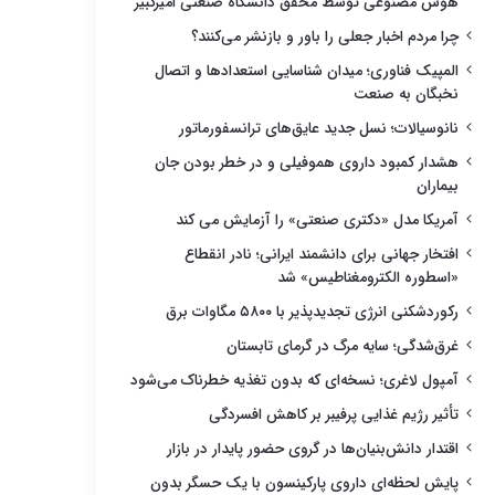
هوش مصنوعی توسط محقق دانشگاه صنعتی امیرکبیر
چرا مردم اخبار جعلی را باور و بازنشر می‌کنند؟
المپیک فناوری؛ میدان شناسایی استعدادها و اتصال
نخبگان به صنعت
نانوسیالات؛ نسل جدید عایق‌های ترانسفورماتور
هشدار کمبود داروی هموفیلی و در خطر بودن جان
بیماران
آمریکا مدل «دکتری صنعتی» را آزمایش می کند
افتخار جهانی برای دانشمند ایرانی؛ نادر انقطاع
«اسطوره الکترومغناطیس» شد
رکوردشکنی انرژی تجدیدپذیر با ۵۸۰۰ مگاوات برق
غرق‌شدگی؛ سایه مرگ در گرمای تابستان
آمپول لاغری؛ نسخه‌ای که بدون تغذیه خطرناک می‌شود
تأثیر رژیم غذایی پرفیبر بر کاهش افسردگی
اقتدار دانش‌بنیان‌ها در گروی حضور پایدار در بازار
پایش لحظه‌ای داروی پارکینسون با یک حسگر بدون