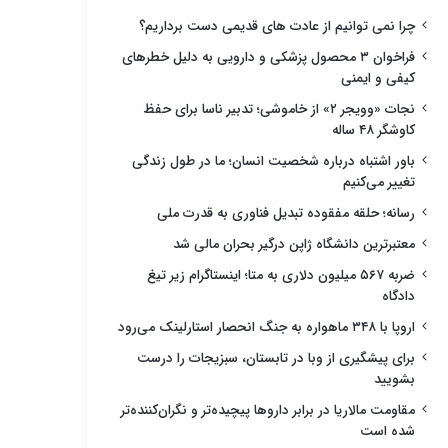
چرا نمی توانیم از عادت های قدیمی دست برداریم؟
فراخوان ۳ محصول پزشکی و دارویی به دلیل خطرهای
کیفی و ایمنی
نجات «وویجر ۲» از خاموشی؛ تدبیر ناسا برای حفظ
کاوشگر ۴۸ ساله
باور اشتباه درباره شخصیت انسان؛ ما در طول زندگی
تغییر می‌کنیم
رسانه؛ حلقه مفقوده تبدیل فناوری به قدرت ملی
معتبرترین دانشگاه ژاپن درگیر بحران مالی شد
ضربه ۵۶۷ میلیون دلاری به متا؛ اینستاگرام زیر تیغ
دادگاه
اروپا با ۳۴۸ ماهواره به جنگ انحصار استارلینک می‌رود
برای پیشگیری از وبا در تابستان، سبزیجات را درست
بشویید
مقاومت مالاریا در برابر داروها پیچیده‌تر و نگران‌کننده‌تر
شده است