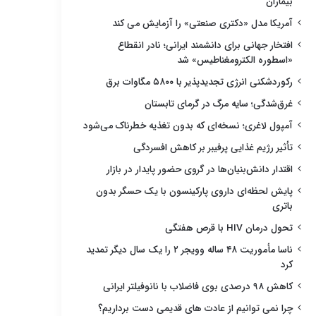
بیماران
آمریکا مدل «دکتری صنعتی» را آزمایش می کند
افتخار جهانی برای دانشمند ایرانی؛ نادر انقطاع
«اسطوره الکترومغناطیس» شد
رکوردشکنی انرژی تجدیدپذیر با ۵۸۰۰ مگاوات برق
غرق‌شدگی؛ سایه مرگ در گرمای تابستان
آمپول لاغری؛ نسخه‌ای که بدون تغذیه خطرناک می‌شود
تأثیر رژیم غذایی پرفیبر بر کاهش افسردگی
اقتدار دانش‌بنیان‌ها در گروی حضور پایدار در بازار
پایش لحظه‌ای داروی پارکینسون با یک حسگر بدون
باتری
تحول درمان HIV با قرص هفتگی
ناسا مأموریت ۴۸ ساله وویجر ۲ را یک سال دیگر تمدید
کرد
کاهش ۹۸ درصدی بوی فاضلاب با نانوفیلتر ایرانی
چرا نمی توانیم از عادت های قدیمی دست برداریم؟