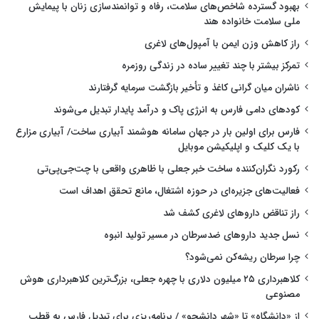
بهبود گسترده شاخص‌های سلامت، رفاه و توانمندسازی زنان با پیمایش
ملی سلامت خانواده هند
راز کاهش وزن ایمن با آمپول‌های لاغری
تمرکز بیشتر با چند تغییر ساده در زندگی روزمره
ناشران میان گرانی کاغذ و تأخیر بازگشت سرمایه گرفتارند
کودهای دامی فارس به انرژی پاک و درآمد پایدار تبدیل می‌شوند
فارس برای اولین بار در جهان سامانه هوشمند آبیاری ساخت/ آبیاری مزارع
با یک کلیک و اپلیکیشن موبایل
رکورد نگران‌کننده ساخت خبر جعلی با ظاهری واقعی با چت‌جی‌پی‌تی
فعالیت‌های جزیره‌ای در حوزه اشتغال، مانع تحقق اهداف است
راز تناقض داروهای لاغری کشف شد
نسل جدید داروهای ضدسرطان در مسیر تولید انبوه
چرا سرطان ریشه‌کن نمی‌شود؟
کلاهبرداری ۲۵ میلیون دلاری با چهره جعلی، بزرگ‌ترین کلاهبرداری هوش
مصنوعی
از «دانشگاه» تا «شهر دانشجو» / برنامه‌ریزی برای تبدیل فارس به قطب