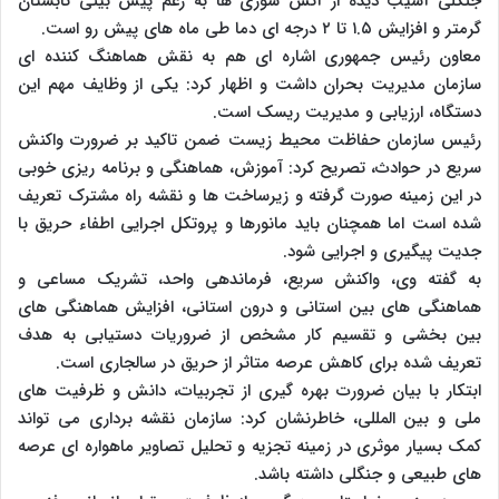
جنگلی آسیب دیده از آتش سوزی ها به رغم پیش بینی تابستان
گرمتر و افزایش ۱.۵ تا ۲ درجه ای دما طی ماه های پیش رو است.
معاون رئیس جمهوری اشاره ای هم به نقش هماهنگ کننده ای
سازمان مدیریت بحران داشت و اظهار کرد: یکی از وظایف مهم این
دستگاه، ارزیابی و مدیریت ریسک است.
رئیس سازمان حفاظت محیط زیست ضمن تاکید بر ضرورت واکنش
سریع در حوادث، تصریح کرد: آموزش، هماهنگی و برنامه ریزی خوبی
در این زمینه صورت گرفته و زیرساخت ها و نقشه راه مشترک تعریف
شده است اما همچنان باید مانورها و پروتکل اجرایی اطفاء حریق با
جدیت پیگیری و اجرایی شود.
به گفته وی، واکنش سریع، فرماندهی واحد، تشریک مساعی و
هماهنگی های بین استانی و درون استانی، افزایش هماهنگی های
بین بخشی و تقسیم کار مشخص از ضروریات دستیابی به هدف
تعریف شده برای کاهش عرصه متاثر از حریق در سالجاری است.
ابتکار با بیان ضرورت بهره گیری از تجربیات، دانش و ظرفیت های
ملی و بین المللی، خاطرنشان کرد: سازمان نقشه برداری می تواند
کمک بسیار موثری در زمینه تجزیه و تحلیل تصاویر ماهواره ای عرصه
های طبیعی و جنگلی داشته باشد.