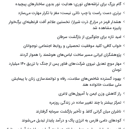
گام بزرگ برای تراشه‌های نوری؛ هدایت نور بدون ساختارهای پیچیده
برتری دست راست یا چپ ذاتی نیست؛ مغز با تکرار مهارت می‌سازد
هشدار قرمز در مزارع ذرت شیراز/ نخستین علائم آفت قرنطینه‌ای برگ‌خوار
پاییزه مشاهده شد
امید تازه برای جلوگیری از بازگشت سرطان
خواب کافی؛ کلید موفقیت تحصیلی و روابط اجتماعی نوجوانان
پژوهشگران ایرانی مسیر ساخت لباس‌های هوشمند را هموار کردند
مهار موج تعدیل نیروی شرکت‌های فناور پس از جنگ با تزریق ۱۴۰ میلیارد
تومان
بهبود گسترده شاخص‌های سلامت، رفاه و توانمندسازی زنان با پیمایش
ملی سلامت خانواده هند
راز کاهش وزن ایمن با آمپول‌های لاغری
تمرکز بیشتر با چند تغییر ساده در زندگی روزمره
ناشران میان گرانی کاغذ و تأخیر بازگشت سرمایه گرفتارند
کودهای دامی فارس به انرژی پاک و درآمد پایدار تبدیل می‌شوند