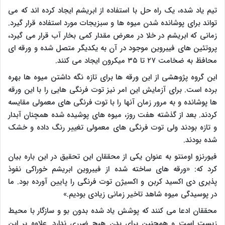
تیم یاد شده، یک راه حل با استفاده از ابریشم ایجاد کرده اند که می
تواند برای پوشانده شدن میوه ها و سبزیجات مورد استفاده قرار گیرد.
زمانی که ابریشم در خلا در معرض مقدار کمی بخار آب قرار می گیرد،
پروتئین های فیبروین موجود در آن به یکدیگر متصل شده و ورقه ای
محافظ به ضخامت ۲۷ تا ۳۵ میکرون ایجاد می کنند.
این گروه پژوهشی از این ورقه ها برای تازه نگه داشتن میوه ها بهره
برده است. برای آزمایش این امر نیز توت فرنگی هایی را با این ورقه
ها پوشانده و به مرور زمان آنها را با توت فرنگی های معمولی مقایسه
کردند. بعد از گذشته هفت روز، میوه های پوشیده شده همچنان آبدار
و تازه بودند ولی توت فرنگی های معمولی تغییر رنگ داده و خشک
شده بودند.
فیورنزو اومنتو به عنوان یکی از محققان این تحقیق در این باره بیان
کرد که: «ورقه های ساخته شده از فیبروین ابریشم خوراکی نفوذ
پذیری دی اکسید کربن و اکسیژن توت فرنگی را پایین آورده بود. ما
در پوسیدگی میوه شاهد تاخیر زمانی زیادی بودیم.»
محققان ادعا می کنند که پوشش یاد شده بدون بو و سازگار با محیط
زیست است و همچنین برای بدن هیچ ضرری ندارد. علاوه بر این