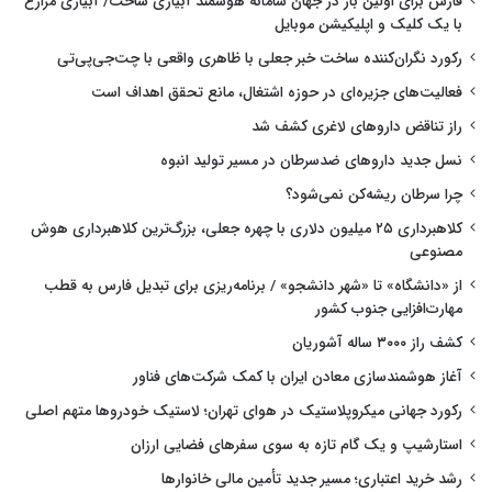
فارس برای اولین بار در جهان سامانه هوشمند آبیاری ساخت/ آبیاری مزارع
با یک کلیک و اپلیکیشن موبایل
رکورد نگران‌کننده ساخت خبر جعلی با ظاهری واقعی با چت‌جی‌پی‌تی
فعالیت‌های جزیره‌ای در حوزه اشتغال، مانع تحقق اهداف است
راز تناقض داروهای لاغری کشف شد
نسل جدید داروهای ضدسرطان در مسیر تولید انبوه
چرا سرطان ریشه‌کن نمی‌شود؟
کلاهبرداری ۲۵ میلیون دلاری با چهره جعلی، بزرگ‌ترین کلاهبرداری هوش
مصنوعی
از «دانشگاه» تا «شهر دانشجو» / برنامه‌ریزی برای تبدیل فارس به قطب
مهارت‌افزایی جنوب کشور
کشف راز ۳۰۰۰ ساله آشوریان
آغاز هوشمندسازی معادن ایران با کمک شرکت‌های فناور
رکورد جهانی میکروپلاستیک در هوای تهران؛ لاستیک خودروها متهم اصلی
استارشیپ و یک گام تازه به سوی سفرهای فضایی ارزان
رشد خرید اعتباری؛ مسیر جدید تأمین مالی خانوارها