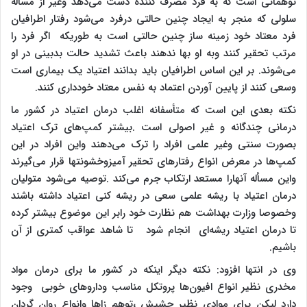
توهماتی است که به فرد مصرف کننده دست می‌دهد وغیر از مساله
سلولی که منجر به ایجاد چنین حالتی درفرد می‌شود رفتار اطرافیان
فرد معتاد خود زمینه ساز چنین حالتی است به طوریکه اگر فرد را
مرتب تحقیر کنند وبه او بها ندهند باعث تشدید حالت بدبینی در او
می‌شوند. بر این اساس اطرافیان باید بدانند اعتیاد یک بیماری است
وسعی کنند از پایین آوردن اعتماد به نفس معتاد خودداری کنند.
نکته بعدی این است که متأسفانه اغلب درمان اعتیاد در کشور ما
درمانی چندگانه و غیر اصولی است .بیشتر کمپ‌های ترک اعتیاد
بصورت سنتی وغیر علمی افراد را ترک می‌دهند واین افراد در این
کمپ‌ها در معرض انواع رفتارهای تحقیر آمیزوخشونتها قرار می‌گیرند
واین مسأله آنهارا مستعد ارتکاب جرم می‌کند .توصیه می‌شود متولیان
درمان اعتیاد با ریشه علمی سعی در ریشه کنی اعتیاد داشته باشند
وخصوصا وزارت بهداشت هم نظارت خود رابر این موضوع بیشتر کرده
تا درمان اعتیاد ریشه‌ای انجام شود تا شاهد عواقب کمتری از آن
باشیم.
وی در انتها افزود: نکته دیگر اینکه در کشور ما برای درمان مواد
مخدری نظیر انواع افیون‌ها پروتکل مناسب وداروهای خوبی وجود
دارد لیکن برای موادی نظیر حشیش ،توهم زاها وانواع روان گردان