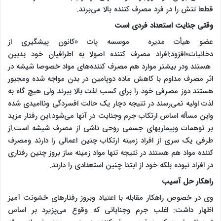
قطعا تنش را در فرد مصرف کننده بالا می‌برند.
وقتی جنایت استعداد فردی است
عضو هیأت مدیره موسسه پات «کانون پیشگیری از
دخانیات»افزود:افراد مصرف کننده اصولا به اطرافیان خود بدبین
هستند ودر بیشتر موارد هم مصرف کننده‌های مواد خصوصا شیشه در
اثر مصرف مداوم با کاهش ماده دوپامین در بدن مواجه شده ومجبور
هستند دوز مصرفی خود را برای کسب لذت بالا ببرند ولی هیچ گاه به
لذت اولیه نمی‌رسند در نتیجه دچار یک حالت افسردگی وناامیدی شده
واین مسأله اساس ارتکاب جرم وجنایت در آنها می‌شود.این رفتار مزید
بر توهمات وبیماریهای جسمی روحی ناشی از مصرف شیشه است.از
طرفی یک سری از افراد زمینه ارتکاب چنین اعمالی را دارند ومصرف
کننده مواد هم هستند در نتیجه تنها مواد زمینه ساز بروز چنین رفتاری
در افراد نبوده بلکه خود از ابتدا چنین استعدادی را دارند.
راهکار حل آسیب
وی در خصوص راهکار مقابله با اعتیاد وبروز رفتارهای خشونت آمیز
اظهار داشت: اغلب جرم وجنایاتی که وقوع می‌پزیرد بر اساس