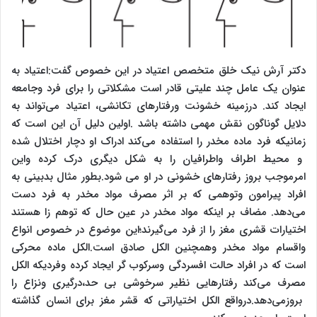
دکتر آرش نیک خلق متخصص اعتیاد در این خصوص گفت:اعتیاد به
عنوان یک عامل چند علیتی قادر است مشکلاتی را برای فرد وجامعه
ایجاد کند. درزمینه خشونت ورفتارهای تکانشی، اعتیاد می‌تواند به
دلایل گوناگون نقش مهمی داشته باشد .اولین دلیل آن این است که
زمانیکه فرد ماده مخدر را استفاده می‌کند ادراک او دچار اختلال شده
و محیط اطراف واطرافیان را به شکل دیگری درک کرده واین
امرموجب بروز رفتارهای خشونی در او می شود.بطور مثال بدبینی به
افراد پیرامون وتوهمی که بر اثر مصرف مواد مخدر به فرد دست
می‌دهد. مضاف بر اینکه مواد مخدر در عین حال که توهم زا هستند
اختیارات قشری مغز را از فرد می‌گیرند؛این موضوع در خصوص انواع
واقسام مواد مخدر وهمچنین الکل صادق است.الکل ماده محرکی
است که در افراد حالت افسردگی وسرکوب گر ایجاد کرده وفردیکه الکل
مصرف می‌کند رفتارهایی نظیر سرخوشی بی حد،درگیری ونزاع را
بروزمی‌دهد.درواقع الکل اختیاراتی که قشر مغز برای انسان گذاشته