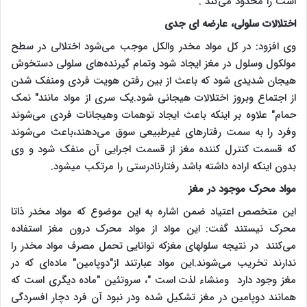
است را محدود می‌کند .
اختلالات سلولی، عارضه ای جدی
وی افزود: در کل مواد مخدر والکل موجب می‌شود اختلالی در سطح
مولکول وسلول در مغز ایجاد شود وتمام گیرنده‌های سلولی دستخوش
هیجان شدیدی شود که باعث از بین رفتن هویت فردی ومنفک شدن
از اجتماع وبروز اختلالات هیجانی شود.یک سری از مواد مانند" نمک
حمام" علاوه بر اینکه باعث ایجاد توهمات وهیجانات فردی می‌شوند
وفرد را به سمت رفتارهای غیرطبیعی سوق می‌دهند،باعث می‌شوند
که قسمت کنترل کننده مغز از قسمت اجرایی آن منفک شود و وی
بدون اینکه اراده داشته باشد رفتارنادرستی را مرتکب میشود.
مواد محرک موجود در مغز
این متخصص اعتیاد ضمن اشاره به این موضوع که مواد مخدر ذاتا
محرک نیستند گفت: این مواد از مواد محرک درون مغز استفاده
می‌کنند در نتیجه سلولهای مغزکه توانایی تحمل مصرف مواد مخدر را
ندارند تخریب می‌شوند.این مواد عبارتند از"دوپامین" ماده‌ای که در
مغز وجود دارد ومنشاء لذت است "، سروتئین "ماده دیگری است که
همانند دوپامین در مغز تشکیل شده ودر نبود آن فرد دچار افسردگی