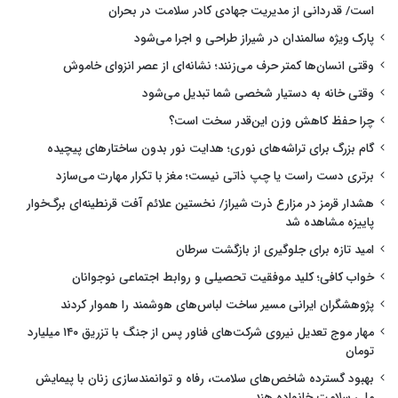
است/ قدردانی از مدیریت جهادی کادر سلامت در بحران
پارک ویژه سالمندان در شیراز طراحی و اجرا می‌شود
وقتی انسان‌ها کمتر حرف می‌زنند؛ نشانه‌ای از عصر انزوای خاموش
وقتی خانه به دستیار شخصی شما تبدیل می‌شود
چرا حفظ کاهش وزن این‌قدر سخت است؟
گام بزرگ برای تراشه‌های نوری؛ هدایت نور بدون ساختارهای پیچیده
برتری دست راست یا چپ ذاتی نیست؛ مغز با تکرار مهارت می‌سازد
هشدار قرمز در مزارع ذرت شیراز/ نخستین علائم آفت قرنطینه‌ای برگ‌خوار
پاییزه مشاهده شد
امید تازه برای جلوگیری از بازگشت سرطان
خواب کافی؛ کلید موفقیت تحصیلی و روابط اجتماعی نوجوانان
پژوهشگران ایرانی مسیر ساخت لباس‌های هوشمند را هموار کردند
مهار موج تعدیل نیروی شرکت‌های فناور پس از جنگ با تزریق ۱۴۰ میلیارد
تومان
بهبود گسترده شاخص‌های سلامت، رفاه و توانمندسازی زنان با پیمایش
ملی سلامت خانواده هند