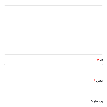
*
د
ی
د
گ
ا
ه
*
نام
*
ایمیل
*
وب‌ سایت