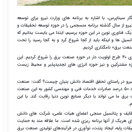
سیناپرس، با اشاره به برنامه های وزارت نیرو برای توسعه
یرو از سال گذشته برنامه منسجمی را در حوزه توسعه تحقیقات و
ک فناوری نوین در این حوزه برسیم، ابتدا می بایست بدانیم که
یل ها و اینکه باید از کجا شروع کرد و به کجا رسید را تحت
صنعت برق» نامگذاری کردیم.
قائم مقام پژوهشگاه نیرو افزود: در این زمینه کار بر روی ۴۰ طرح اولویت دار در حوزه صنعت برق را شروع کردیم. این
حوزه مشترکین و نیز حوزه انرژی های تجدیدپذیر و محیط زیست
نیرو در راستای تحقق اقتصاد دانش بنیان چیست؟ گفت: صنعت
برق یک صنعت پیشرو در حوزه تکنولوژیک است. حدود ۵۰ درصد صادرات خدمات فنی و مهندسی کشور به این صنعت
 ما می تواند با دیگر صنایع نوین دنیا رقابت کند. با این
.
 اولویت دار، شرح وظایف و پتانسیل سنجی اعضای هیات علمی، شرکت های دانش
 هریک از آنها برنامه ریزی شده است. ما علاقه مند به حمایت
ت پایه، ایجاد پتنت، نوآوری در فرآیندهای تولیدی صنعت برق