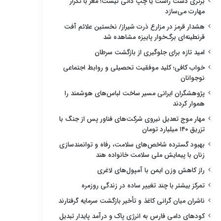
برتری دست راست یا چپ ذاتی نیست؛ مغز با تکرار
مهارت می‌سازد
هشدار قرمز در مزارع ذرت شیراز/ نخستین علائم آفت
قرنطینه‌ای برگ‌خوار پاییزه مشاهده شد
امید تازه برای جلوگیری از بازگشت سرطان
خواب کافی؛ کلید موفقیت تحصیلی و روابط اجتماعی
نوجوانان
پژوهشگران ایرانی مسیر ساخت لباس‌های هوشمند را
هموار کردند
مهار موج تعدیل نیروی شرکت‌های فناور پس از جنگ با
تزریق ۱۴۰ میلیارد تومان
بهبود گسترده شاخص‌های سلامت، رفاه و توانمندسازی
زنان با پیمایش ملی سلامت خانواده هند
راز کاهش وزن ایمن با آمپول‌های لاغری
تمرکز بیشتر با چند تغییر ساده در زندگی روزمره
ناشران میان گرانی کاغذ و تأخیر بازگشت سرمایه گرفتارند
کودهای دامی فارس به انرژی پاک و درآمد پایدار تبدیل