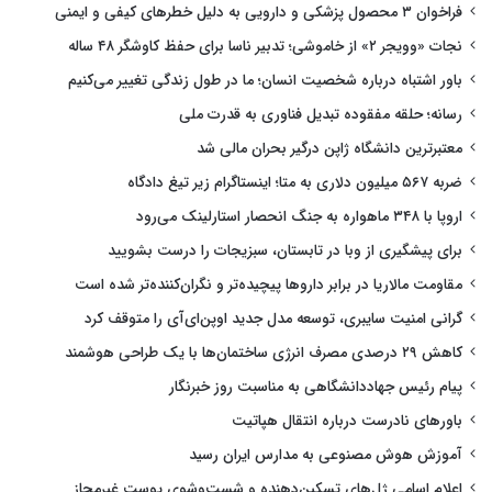
فراخوان ۳ محصول پزشکی و دارویی به دلیل خطرهای کیفی و ایمنی
نجات «وویجر ۲» از خاموشی؛ تدبیر ناسا برای حفظ کاوشگر ۴۸ ساله
باور اشتباه درباره شخصیت انسان؛ ما در طول زندگی تغییر می‌کنیم
رسانه؛ حلقه مفقوده تبدیل فناوری به قدرت ملی
معتبرترین دانشگاه ژاپن درگیر بحران مالی شد
ضربه ۵۶۷ میلیون دلاری به متا؛ اینستاگرام زیر تیغ دادگاه
اروپا با ۳۴۸ ماهواره به جنگ انحصار استارلینک می‌رود
برای پیشگیری از وبا در تابستان، سبزیجات را درست بشویید
مقاومت مالاریا در برابر داروها پیچیده‌تر و نگران‌کننده‌تر شده است
گرانی امنیت سایبری، توسعه مدل جدید اوپن‌ای‌آی را متوقف کرد
کاهش ۲۹ درصدی مصرف انرژی ساختمان‌ها با یک طراحی هوشمند
پیام رئیس جهاددانشگاهی به مناسبت روز خبرنگار
باورهای نادرست درباره انتقال هپاتیت
آموزش هوش مصنوعی به مدارس ایران رسید
اعلام اسامی ژل‌های تسکین‌دهنده و شست‌وشوی پوست غیرمجاز