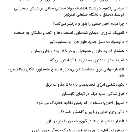
طراحی پلتفرم هوشمند اکتشاف مواد معدنی مبتنی بر هوش مصنوعی
توسط محقق دانشگاه صنعتی امیرکبیر
چرا مردم اخبار جعلی را باور و بازنشر می‌کنند؟
المپیک فناوری؛ میدان شناسایی استعدادها و اتصال نخبگان به صنعت
نانوسیالات؛ نسل جدید عایق‌های ترانسفورماتور
هشدار کمبود داروی هموفیلی و در خطر بودن جان بیماران
آمریکا مدل «دکتری صنعتی» را آزمایش می کند
افتخار جهانی برای دانشمند ایرانی؛ نادر انقطاع «اسطوره الکترومغناطیس»
شد
رکوردشکنی انرژی تجدیدپذیر با ۵۸۰۰ مگاوات برق
غرق‌شدگی؛ سایه مرگ در گرمای تابستان
آمپول لاغری؛ نسخه‌ای که بدون تغذیه خطرناک می‌شود
تأثیر رژیم غذایی پرفیبر بر کاهش افسردگی
اقتدار دانش‌بنیان‌ها در گروی حضور پایدار در بازار
پایش لحظه‌ای داروی پارکینسون با یک حسگر بدون باتری