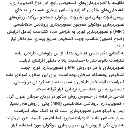
مقایسه با تصویربرداری‌های تشخیصی رایج، این نوع تصویربرداری،
ناهنجاری‌های ملکولی که پایه و اساس بیماری هستند را به جای
بررسی اثرات نهایی این تغییرات مولکولی جستجو می‌کند. روش‌های
تصویربرداری مولکولی همچون تصویربرداری رزونانس مغناطیسی
(MRI) و تصویربرداری نوری به طراحی ماده کنتراست (عامل افزایش
وضوح تصویر) مناسب جهت تشخیص سریع بیماری موردنظر نیاز
دارند.
به گفته‌ی دکتر حسن فتاحی، هدف از این پژوهش، طراحی ماده
کنتراست نانوساختار با حساسیت بالا به‌منظور افزایش قابلیت
تصویربرداری با هر دو روش MRI و تصویربرداری نوری جهت
تشخیص زودهنگام سرطان بوده است. برای این منظور، نمونه‌ی‌ ماده
کنتراست‌ نانوساختار طراحی و سنتز شده و عملکرد آن در راستای
دستیابی به این هدف مورد ارزیابی قرار گرفته است.
فتاحی در ادامه در خصوص روش مذکور در درمان سرطان عنوان کرد:
« تصویربرداری رزونانس مغناطیسی (MRI) یکی از روش‌های بسیار
ایمن و غیرتهاجمی تصویربرداری است که به کمک مواد کنتراست
بسیار حساس مانند نانوذرات سوپرپارامغناطیس اکسید آهن می‌تواند
به‌عنوان یکی از روش‌های تصویربرداری مولکولی مورد استفاده قرار