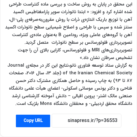
این محقق در پایان به روش ساخت و بررسی ماده کنتراست طراحی
شده اشاره کرد و افزود: « ابتدا نانوذرات سوپر پارامغناطیس اکسید
آهن با توزیع باریک اندازه‌ی ذرات با روش مقرون‌به‌صرفه‌ی پلی¬ال،
سنتز شده و سپس با طراحی و اصلاح شیمیایی سطح نانوذرات اکسید
آهن با گروه‌های عاملی ویژه، رودامین B به‌عنوان ماده‌ی کنتراست
تصویربرداری فلوئورسانس بر سطح نانوذرات متصل گردید.
تصویربرداری‌های MRI و فلوئورسانس، کارایی بالای آن را جهت
تشخیص سرطان نشان داد.»
به گزارش ستاد توسعه فناوری نانو،نتایج این کار در مجله‌ی Journal
of the Iranian Chemical Society (جلد ۱۳، سال ۲۰۱۶، صفحات
۸۷ تا ۹۳) به چاپ رسیده و حاصل همکاری مشترک دکتر حسن
فتاحی و دکتر یونس موسائی اسکوئی- اعضای هیأت علمی دانشگاه
صنعتی مالک اشتر- پروین اقبالی – دانش آموخته کارشناسی ارشد
دانشگاه محقق اردبیلی- و محققان دانشگاه Mons بلژیک است.
Copy URL