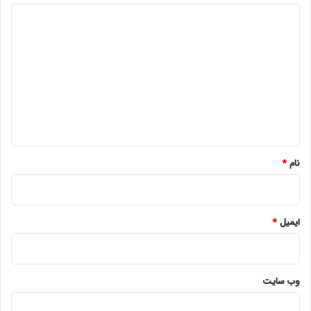
د
ی
د
گ
ا
ه
*
نام
*
ایمیل
*
وب‌ سایت