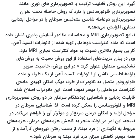
گیرد. این روش قابلیت ترکیب با تصویربرداری‌های نوری مانند
تصویربرداری فلوئورسانس را دارد که روش حاصله تحت عنوان
تصویربرداری دوعامله شانس تشخیص سرطان را در مراحل ابتدایی
بیماری افزایش می‌دهد.»
نتایج تصویربرداری MRI و محاسبات مقادیر آسایش پذیری نشان داده
است که ماده کنتراست دوعاملی تهیه شده از نانوذرات اکسید آهن،
کارایی بسیار بالاتری نسبت به مواد کنتراست تجاری MRI دارد.
وی در بیان مزیت‌های استفاده از این روش نسبت به روش‌های
تشخیصی متداول عنوان کرد: « در این روش، خاصیت سوپر
پارامغناطیسی ناشی از نانوذرات اکسید آهن از یک طرف و ماده
فلوئوروفور متصل به نانوذرات از طرف دیگر، امکان تهیه‌ی ماده‌ی
کنتراست دوعاملی را میسر نموده است. این نانوذرات اصلاح شده
قابلیت ردیابی و شناسایی زودهنگام سرطان در دو روش تصویربرداری
MRI و فلوئورسانس را ممکن کرده است. لذا شناسایی سرطان در
مراحل اولیه و امکان درمان سریع‌تر و موثّرتر آن را فراهم می‌کند. در
نتیجه، این امر می‌تواند منجر به کاهش هزینه‌های درمان، هزینه‌های
مربوط به نگهداری از فرد مبتلا، از دست رفتن نیروهای کارآمد و از
همه مهم‌تر کاهش میزان درد فرد مبتلا به سرطان شود.»