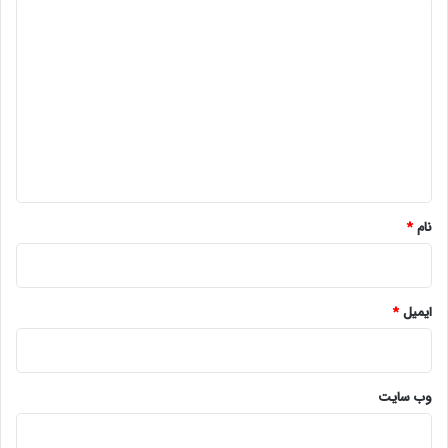
د
ی
د
گ
ا
ه
*
نام
*
ایمیل
*
وب‌ سایت