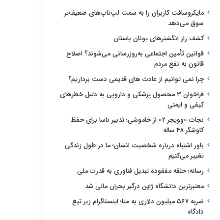
مایکروسافت کاربران را به سمت لپ‌تاپ‌های ضعیف‌تر
سوق می‌دهد
کشف راز انگشترهای یونان باستان
قوانین تأمین اجتماعی به‌روزرسانی می‌شوند؟ اصلاح
قانون به نفع مردم
چرا نمی توانیم از عادت های قدیمی دست برداریم؟
فراخوان ۳ محصول پزشکی و دارویی به دلیل خطرهای
کیفی و ایمنی
نجات «وویجر ۲» از خاموشی؛ تدبیر ناسا برای حفظ
کاوشگر ۴۸ ساله
باور اشتباه درباره شخصیت انسان؛ ما در طول زندگی
تغییر می‌کنیم
رسانه؛ حلقه مفقوده تبدیل فناوری به قدرت ملی
معتبرترین دانشگاه ژاپن درگیر بحران مالی شد
ضربه ۵۶۷ میلیون دلاری به متا؛ اینستاگرام زیر تیغ
دادگاه