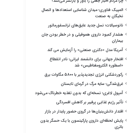
چرا مردم اخبار جعلی را باور و بازنشر می‌کنند؟
المپیک فناوری؛ میدان شناسایی استعدادها و اتصال
نخبگان به صنعت
نانوسیالات؛ نسل جدید عایق‌های ترانسفورماتور
هشدار کمبود داروی هموفیلی و در خطر بودن جان
بیماران
آمریکا مدل «دکتری صنعتی» را آزمایش می کند
افتخار جهانی برای دانشمند ایرانی؛ نادر انقطاع
«اسطوره الکترومغناطیس» شد
رکوردشکنی انرژی تجدیدپذیر با ۵۸۰۰ مگاوات برق
غرق‌شدگی؛ سایه مرگ در گرمای تابستان
آمپول لاغری؛ نسخه‌ای که بدون تغذیه خطرناک می‌شود
تأثیر رژیم غذایی پرفیبر بر کاهش افسردگی
اقتدار دانش‌بنیان‌ها در گروی حضور پایدار در بازار
پایش لحظه‌ای داروی پارکینسون با یک حسگر بدون
باتری