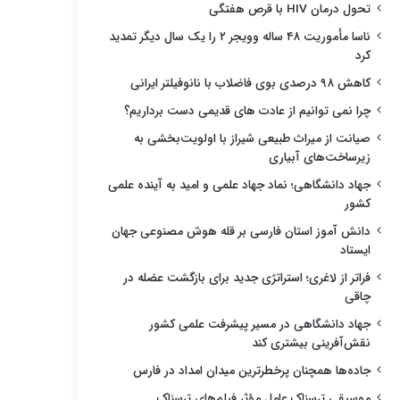
تحول درمان HIV با قرص هفتگی
ناسا مأموریت ۴۸ ساله وویجر ۲ را یک سال دیگر تمدید
کرد
کاهش ۹۸ درصدی بوی فاضلاب با نانوفیلتر ایرانی
چرا نمی توانیم از عادت های قدیمی دست برداریم؟
صیانت از میراث طبیعی شیراز با اولویت‌بخشی به
زیرساخت‌های آبیاری
جهاد دانشگاهی؛ نماد جهاد علمی و امید به آینده علمی
کشور
دانش آموز استان فارسی بر قله هوش مصنوعی جهان
ایستاد
فراتر از لاغری؛ استراتژی جدید برای بازگشت عضله در
چاقی
جهاد دانشگاهی در مسیر پیشرفت علمی کشور
نقش‌آفرینی بیشتری کند
جاده‌ها همچنان پرخطرترین میدان امداد در فارس
موسیقی ترسناک عامل مؤثر فیلم‌های ترسناک