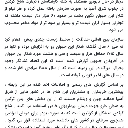
مجاز در حال نابودی هستند. به گفته کارشناسان ؛ تجارت شاخ کرگدن
در جنوب شرق آسیا به صورت سازمان یافته عمل کرده و هر کیلو از
شاخ این حیوان نگون بخت در حدود ۶۰ هزار دلار قیمت داشته که
تجارتی بسیار گران قیمت تر و بسیار پر سود تر از مواد مخدر محسوب
می شود .
سازمان بین المللی حفاظت از محیط زیست چندی پیش اعلام کرد
که طی ۶ سال گذشته شکار این حیوان رو به افزایش بوده و تنها در
سال ۲۰۱۵ حداقل هزار و سیصد و سی و هشت مورد شکار این حیوان
در آفریقای جنوبی گزارش شده است که این تعداد نشانگر وجود
بحرانی بزرگ در این زمینه است که از سال ۲۰۰۸ میلادی آغاز شده و
در سال های اخیر فزونی گرفته است .
بر اساس گزارش های رسمی و اطلاعات اخذ شده در این رابطه ،
بیشترین خریداران و مشتریان این شاخ ها در کشور هایی از شرق
آسیا همانند چین و ویتنام هستند که از این بخش های بدن کرگدن
به عنوان دارو جهت درمان بیماریهای خاص استفاده می کنند . شاخ
کرگدن متشکل از کراتین است که به صورت پودر برای درمان امراضی
همچون سرطان در کشور های یادشده مورد استفاده قرار می گیرد .
این موضوع در حالی است که از نظر علمی هیچ گونه خاصیت پزشکی