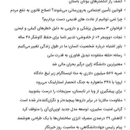
کشف راز انگشترهای یونان باستان
قوانین تأمین اجتماعی به‌روزرسانی می‌شوند؟ اصلاح قانون به نفع مردم
چرا نمی توانیم از عادت های قدیمی دست برداریم؟
فراخوان ۳ محصول پزشکی و دارویی به دلیل خطرهای کیفی و ایمنی
نجات «وویجر ۲» از خاموشی؛ تدبیر ناسا برای حفظ کاوشگر ۴۸ ساله
باور اشتباه درباره شخصیت انسان؛ ما در طول زندگی تغییر می‌کنیم
رسانه؛ حلقه مفقوده تبدیل فناوری به قدرت ملی
معتبرترین دانشگاه ژاپن درگیر بحران مالی شد
ضربه ۵۶۷ میلیون دلاری به متا؛ اینستاگرام زیر تیغ دادگاه
اروپا با ۳۴۸ ماهواره به جنگ انحصار استارلینک می‌رود
برای پیشگیری از وبا در تابستان، سبزیجات را درست بشویید
مقاومت مالاریا در برابر داروها پیچیده‌تر و نگران‌کننده‌تر شده است
گرانی امنیت سایبری، توسعه مدل جدید اوپن‌ای‌آی را متوقف کرد
کاهش ۲۹ درصدی مصرف انرژی ساختمان‌ها با یک طراحی هوشمند
پیام رئیس جهاددانشگاهی به مناسبت روز خبرنگار