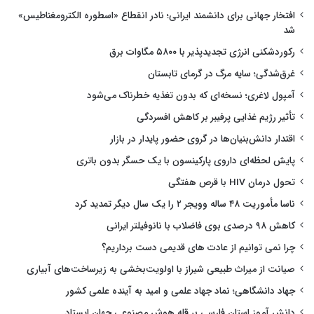
افتخار جهانی برای دانشمند ایرانی؛ نادر انقطاع «اسطوره الکترومغناطیس»
شد
رکوردشکنی انرژی تجدیدپذیر با ۵۸۰۰ مگاوات برق
غرق‌شدگی؛ سایه مرگ در گرمای تابستان
آمپول لاغری؛ نسخه‌ای که بدون تغذیه خطرناک می‌شود
تأثیر رژیم غذایی پرفیبر بر کاهش افسردگی
اقتدار دانش‌بنیان‌ها در گروی حضور پایدار در بازار
پایش لحظه‌ای داروی پارکینسون با یک حسگر بدون باتری
تحول درمان HIV با قرص هفتگی
ناسا مأموریت ۴۸ ساله وویجر ۲ را یک سال دیگر تمدید کرد
کاهش ۹۸ درصدی بوی فاضلاب با نانوفیلتر ایرانی
چرا نمی توانیم از عادت های قدیمی دست برداریم؟
صیانت از میراث طبیعی شیراز با اولویت‌بخشی به زیرساخت‌های آبیاری
جهاد دانشگاهی؛ نماد جهاد علمی و امید به آینده علمی کشور
دانش آموز استان فارسی بر قله هوش مصنوعی جهان ایستاد