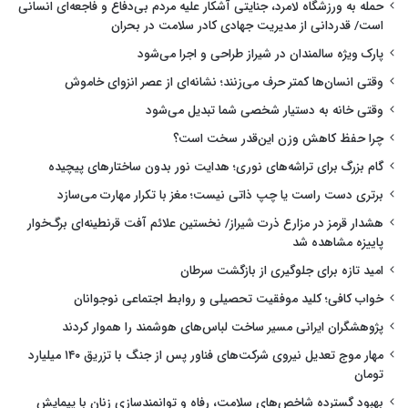
حمله به ورزشگاه لامرد، جنایتی آشکار علیه مردم بی‌دفاع و فاجعه‌ای انسانی
است/ قدردانی از مدیریت جهادی کادر سلامت در بحران
پارک ویژه سالمندان در شیراز طراحی و اجرا می‌شود
وقتی انسان‌ها کمتر حرف می‌زنند؛ نشانه‌ای از عصر انزوای خاموش
وقتی خانه به دستیار شخصی شما تبدیل می‌شود
چرا حفظ کاهش وزن این‌قدر سخت است؟
گام بزرگ برای تراشه‌های نوری؛ هدایت نور بدون ساختارهای پیچیده
برتری دست راست یا چپ ذاتی نیست؛ مغز با تکرار مهارت می‌سازد
هشدار قرمز در مزارع ذرت شیراز/ نخستین علائم آفت قرنطینه‌ای برگ‌خوار
پاییزه مشاهده شد
امید تازه برای جلوگیری از بازگشت سرطان
خواب کافی؛ کلید موفقیت تحصیلی و روابط اجتماعی نوجوانان
پژوهشگران ایرانی مسیر ساخت لباس‌های هوشمند را هموار کردند
مهار موج تعدیل نیروی شرکت‌های فناور پس از جنگ با تزریق ۱۴۰ میلیارد
تومان
بهبود گسترده شاخص‌های سلامت، رفاه و توانمندسازی زنان با پیمایش