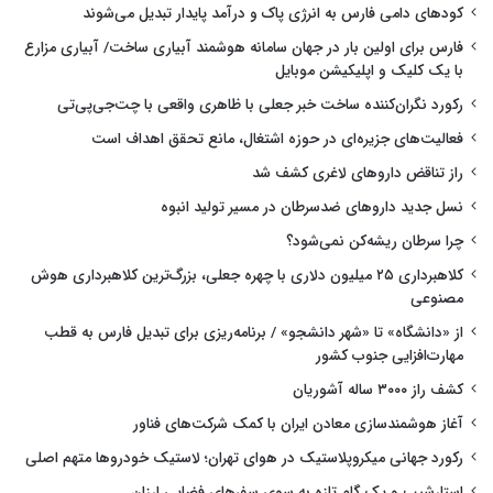
کودهای دامی فارس به انرژی پاک و درآمد پایدار تبدیل می‌شوند
فارس برای اولین بار در جهان سامانه هوشمند آبیاری ساخت/ آبیاری مزارع
با یک کلیک و اپلیکیشن موبایل
رکورد نگران‌کننده ساخت خبر جعلی با ظاهری واقعی با چت‌جی‌پی‌تی
فعالیت‌های جزیره‌ای در حوزه اشتغال، مانع تحقق اهداف است
راز تناقض داروهای لاغری کشف شد
نسل جدید داروهای ضدسرطان در مسیر تولید انبوه
چرا سرطان ریشه‌کن نمی‌شود؟
کلاهبرداری ۲۵ میلیون دلاری با چهره جعلی، بزرگ‌ترین کلاهبرداری هوش
مصنوعی
از «دانشگاه» تا «شهر دانشجو» / برنامه‌ریزی برای تبدیل فارس به قطب
مهارت‌افزایی جنوب کشور
کشف راز ۳۰۰۰ ساله آشوریان
آغاز هوشمندسازی معادن ایران با کمک شرکت‌های فناور
رکورد جهانی میکروپلاستیک در هوای تهران؛ لاستیک خودروها متهم اصلی
استارشیپ و یک گام تازه به سوی سفرهای فضایی ارزان