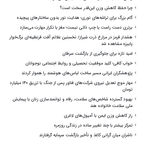
چرا حفظ کاهش وزن این‌قدر سخت است؟
گام بزرگ برای تراشه‌های نوری؛ هدایت نور بدون ساختارهای پیچیده
برتری دست راست یا چپ ذاتی نیست؛ مغز با تکرار مهارت می‌سازد
هشدار قرمز در مزارع ذرت شیراز/ نخستین علائم آفت قرنطینه‌ای برگ‌خوار
پاییزه مشاهده شد
امید تازه برای جلوگیری از بازگشت سرطان
خواب کافی؛ کلید موفقیت تحصیلی و روابط اجتماعی نوجوانان
پژوهشگران ایرانی مسیر ساخت لباس‌های هوشمند را هموار کردند
مهار موج تعدیل نیروی شرکت‌های فناور پس از جنگ با تزریق ۱۴۰ میلیارد
تومان
بهبود گسترده شاخص‌های سلامت، رفاه و توانمندسازی زنان با پیمایش
ملی سلامت خانواده هند
راز کاهش وزن ایمن با آمپول‌های لاغری
تمرکز بیشتر با چند تغییر ساده در زندگی روزمره
ناشران میان گرانی کاغذ و تأخیر بازگشت سرمایه گرفتارند