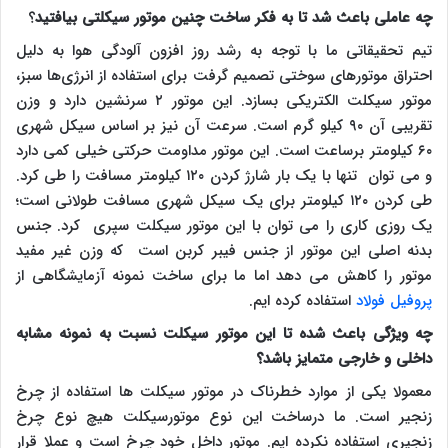
چه عاملی باعث شد تا به فکر ساخت چنین موتور سیکلتی بیافتید
؟
تیم تحقیقاتی ما با توجه به رشد روز افزون آلودگی هوا به دلیل
احتراق موتورهای سوختی تصمیم گرفت برای استفاده از انرژی‌ها سبز،
موتور سیکلت الکتریکی بسازد.
این موتور
۲
سرنشین دارد و وزن
تقریبی آن
۹۰
کیلو گرم است. سرعت آن نیز بر اساس سیکل شهری
۶۰ کیلومتر برساعت است. این موتور مداومت حرکتی خیلی کمی دارد
و می توان تنها با یک بار شارژ کردن
۱۲۰
کیلومتر مسافت را طی کرد.
طی کردن
۱۲۰
کیلومتر برای یک سیکل شهری مسافت طولانی است؛
یک روزی کاری را می توان با این موتور سیکلت سپری کرد. جنس
بدنه اصلی این موتور از جنس فیبر کربن است که وزن غیر مفید
موتور را کاهش می دهد اما ما برای ساخت نمونه آزمایشگاهی از
پروفیل فولاد
استفاده کرده ایم.
چه ویژگی باعث شده تا این موتور سیکلت نسبت به نمونه مشابه
داخلی و خارجی متمایز باشد؟
معمولا یکی از موارد خطرناک در موتور سیکلت ها استفاده از چرخ
زنجیر است. ما درساخت این نوع موتورسیکلت هیچ نوع چرخ
زنجیری استفاده نکرده ایم. موتور داخل خود چرخ است و عملا قرار