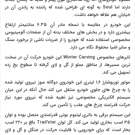
دارند اما
Soul
به گونه ای طراحی شده که راننده به راندن آن در
خیابان هم علاقه خواهد داشت.
این خودرو در مقایسه با نسخه مادر آن ۶.۳۵ سانتیمتر ارتفاع
بیشتری دارد و در بخش های مختلف بدنه آن از صفحات آلومینیومی
مخصوصی استفاده شده که خودرو را از ضربات ناشی از برخورد سنگ
و سایر اشیا محفوظ نگاه می دارد.
تایرهای مخصوص
Winter Carving
این خودرو حرکت آن در سخت
ترین مسیرها، از مناطق مملو از گل و لای گرفته تا سطوح یخ زده
تسهیل می کند.
موتور توربوشارژ ۱.۶ لیتری این خودروی دوگانه سوز نیروی تولید شده
را به چرخ های جلوی خودرو منتقل می کند حال آنکه در این میان
سیستم الکتریکی مخصوصی نیز تعبیه شده که نیروی مورد نیاز
حرکت قدرتمند چرخ های عقب را تأمین می کند.
این سیستم برقی به باتری لیتیوم یونی قدرتمندی متصل بوده و توان
۳۵ اسب بخاری تولید می کند. کل توان
Trail'ster
بالغ بر ۲۲۰ اسب
بخار است که برای خودرویی با قابلیت حرکت در جنگل و گل و لای