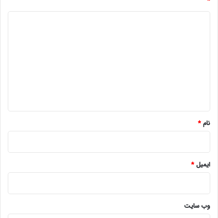
*
د
ی
د
گ
ا
ه
*
نام
*
ایمیل
*
وب‌ سایت