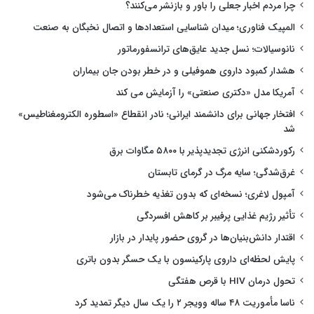
چرا مردم اخبار جعلی را باور و بازنشر می‌کنند؟
المپیک فناوری؛ میدان شناسایی استعدادها و اتصال نخبگان به صنعت
نانوسیالات؛ نسل جدید عایق‌های ترانسفورماتور
هشدار کمبود داروی هموفیلی و در خطر بودن جان بیماران
آمریکا مدل «دکتری صنعتی» را آزمایش می کند
افتخار جهانی برای دانشمند ایرانی؛ نادر انقطاع «اسطوره الکترومغناطیس»
شد
رکوردشکنی انرژی تجدیدپذیر با ۵۸۰۰ مگاوات برق
غرق‌شدگی؛ سایه مرگ در گرمای تابستان
آمپول لاغری؛ نسخه‌ای که بدون تغذیه خطرناک می‌شود
تأثیر رژیم غذایی پرفیبر بر کاهش افسردگی
اقتدار دانش‌بنیان‌ها در گروی حضور پایدار در بازار
پایش لحظه‌ای داروی پارکینسون با یک حسگر بدون باتری
تحول درمان HIV با قرص هفتگی
ناسا مأموریت ۴۸ ساله وویجر ۲ را یک سال دیگر تمدید کرد