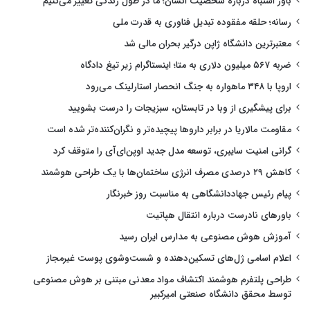
باور اشتباه درباره شخصیت انسان؛ ما در طول زندگی تغییر می‌کنیم
رسانه؛ حلقه مفقوده تبدیل فناوری به قدرت ملی
معتبرترین دانشگاه ژاپن درگیر بحران مالی شد
ضربه ۵۶۷ میلیون دلاری به متا؛ اینستاگرام زیر تیغ دادگاه
اروپا با ۳۴۸ ماهواره به جنگ انحصار استارلینک می‌رود
برای پیشگیری از وبا در تابستان، سبزیجات را درست بشویید
مقاومت مالاریا در برابر داروها پیچیده‌تر و نگران‌کننده‌تر شده است
گرانی امنیت سایبری، توسعه مدل جدید اوپن‌ای‌آی را متوقف کرد
کاهش ۲۹ درصدی مصرف انرژی ساختمان‌ها با یک طراحی هوشمند
پیام رئیس جهاددانشگاهی به مناسبت روز خبرنگار
باورهای نادرست درباره انتقال هپاتیت
آموزش هوش مصنوعی به مدارس ایران رسید
اعلام اسامی ژل‌های تسکین‌دهنده و شست‌وشوی پوست غیرمجاز
طراحی پلتفرم هوشمند اکتشاف مواد معدنی مبتنی بر هوش مصنوعی
توسط محقق دانشگاه صنعتی امیرکبیر