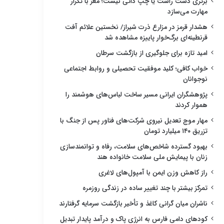
برتری دست راست یا چپ ذاتی نیست؛ مغز با تکرار
مهارت می‌سازد
هشدار قرمز در مزارع ذرت شیراز/ نخستین علائم آفت
قرنطینه‌ای برگ‌خوار پاییزه مشاهده شد
امید تازه برای جلوگیری از بازگشت سرطان
خواب کافی؛ کلید موفقیت تحصیلی و روابط اجتماعی
نوجوانان
پژوهشگران ایرانی مسیر ساخت لباس‌های هوشمند را
هموار کردند
مهار موج تعدیل نیروی شرکت‌های فناور پس از جنگ با
تزریق ۱۴۰ میلیارد تومان
بهبود گسترده شاخص‌های سلامت، رفاه و توانمندسازی
زنان با پیمایش ملی سلامت خانواده هند
راز کاهش وزن ایمن با آمپول‌های لاغری
تمرکز بیشتر با چند تغییر ساده در زندگی روزمره
ناشران میان گرانی کاغذ و تأخیر بازگشت سرمایه گرفتارند
کودهای دامی فارس به انرژی پاک و درآمد پایدار تبدیل