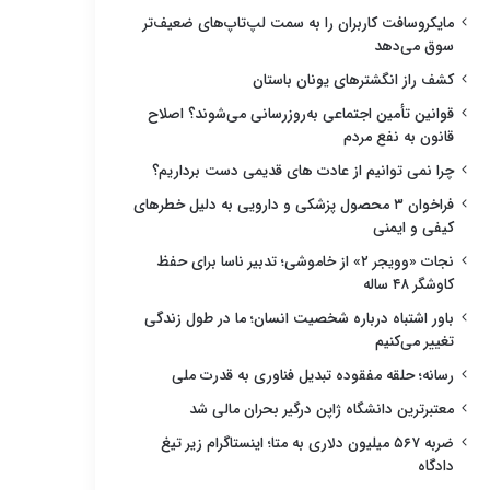
مایکروسافت کاربران را به سمت لپ‌تاپ‌های ضعیف‌تر
سوق می‌دهد
کشف راز انگشترهای یونان باستان
قوانین تأمین اجتماعی به‌روزرسانی می‌شوند؟ اصلاح
قانون به نفع مردم
چرا نمی توانیم از عادت های قدیمی دست برداریم؟
فراخوان ۳ محصول پزشکی و دارویی به دلیل خطرهای
کیفی و ایمنی
نجات «وویجر ۲» از خاموشی؛ تدبیر ناسا برای حفظ
کاوشگر ۴۸ ساله
باور اشتباه درباره شخصیت انسان؛ ما در طول زندگی
تغییر می‌کنیم
رسانه؛ حلقه مفقوده تبدیل فناوری به قدرت ملی
معتبرترین دانشگاه ژاپن درگیر بحران مالی شد
ضربه ۵۶۷ میلیون دلاری به متا؛ اینستاگرام زیر تیغ
دادگاه