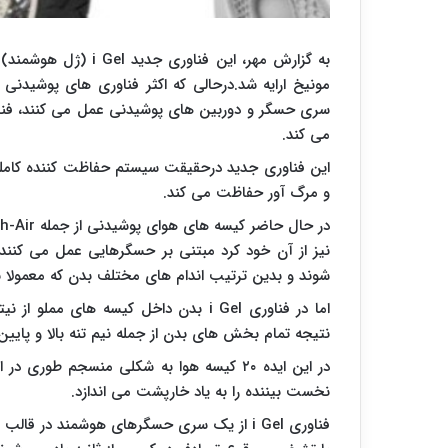
به گزارش مهر، این فناوری جدید
i Gel
(ژل هوشمند) ن
مونیخ ارایه شد.درحالی که اکثر فناوری های پوشیدنی 
سری حسگر و دوربین های پوشیدنی عمل می کنند، فن
می کند.
این فناوری جدید درحقیقت سیستم حفاظت کننده کامل
و مرگ آور حفاظت می کند.
در حال حاضر کیسه های هوای پوشیدنی از جمله
h-Air
نیز از آن خود کرد مبتنی بر حسگرهایی عمل می کنند
شوند و بدین ترتیب اندام های مختلف بدن که معمولا نی
اما در فناوری
i Gel
بدن داخل کیسه های مملو از نیترو
نتیجه تمام بخش های بدن از جمله نیم تنه بالا و پایی
در این ایده ۲۰ کیسه هوا به شکلی منسجم طو
نخست بیننده را به یاد خارپشت می اندازد.
فناوری
i Gel
از یک سری حسگرهای هوشمند در قالب سی