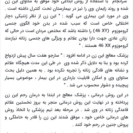
سرانجام با استفاده از روش ابداعی خود موفق به مداوای این زن
شده و روند زایمان وی را نیز در بیمارستان تحت کنترل داشته است .
وی در مورد این بیماری می گوید : " این زن از نظر ژنتیکی دچار
اختلالی خاص است که سبب شده در بدن خود الگوی جنسی
کروموزوم
(46 XY)
را داشته باشد که مختص مردان است در حالی که
زنان عادی جهت دارا بودن علائم و ویژگی های جنسی زنانه نیازمند
کروموزوم
46 XX
هستند . "
پزشک معالج این زن در ادامه افزود : " سارجو هفت سال پیش ازدواج
کرده بود و بنا به دلایل ذکر شده وی در طی این مدت هیچگاه علائم
و نشانه های قادگی زنانه را تجربه نکرده بود . به همین دلیل بحث
مداوای وی و امکان قابلیت بارداری در این بیمار ، موضوعی بسیار
پیچیده و دشوار محسوب می شد . "
در این روش درمانی ، پزشک معالج در ابتدا به درمان رحم این زن
پرداخته و در نهایت این روش درمانی منجر به بروز نخستین علائم
قاعدگی زنانه در وی شد . در مرحله بعد تیم پزشکی با اتخاذ روش
های درمانی خاص خود ، موفق شدند این زن را قادر به حاملگی و
پروش جنین در رحم خود کنند .