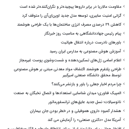
مقاومت مالاریا در برابر داروها پیچیده‌تر و نگران‌کننده‌تر شده است
گرانی امنیت سایبری، توسعه مدل جدید اوپن‌ای‌آی را متوقف کرد
کاهش ۲۹ درصدی مصرف انرژی ساختمان‌ها با یک طراحی هوشمند
پیام رئیس جهاددانشگاهی به مناسبت روز خبرنگار
باورهای نادرست درباره انتقال هپاتیت
آموزش هوش مصنوعی به مدارس ایران رسید
اعلام اسامی ژل‌های تسکین‌دهنده و شست‌وشوی پوست غیرمجاز
طراحی پلتفرم هوشمند اکتشاف مواد معدنی مبتنی بر هوش مصنوعی
توسط محقق دانشگاه صنعتی امیرکبیر
چرا مردم اخبار جعلی را باور و بازنشر می‌کنند؟
المپیک فناوری؛ میدان شناسایی استعدادها و اتصال نخبگان به صنعت
نانوسیالات؛ نسل جدید عایق‌های ترانسفورماتور
هشدار کمبود داروی هموفیلی و در خطر بودن جان بیماران
آمریکا مدل «دکتری صنعتی» را آزمایش می کند
افتخار جهانی برای دانشمند ایرانی؛ نادر انقطاع «اسطوره الکترومغناطیس»