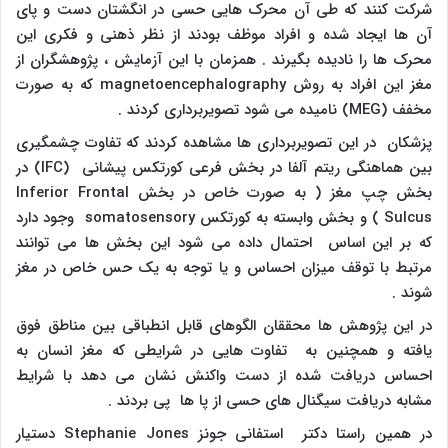
شرکت کنند که طی آن محرک هایی حسی در انگشتان دست و پای
آن ها ایجاد شده و افراد موظف بودند از نظر ذهنی و فکری این
محرک ها را نادیده بگیرند . همزمان با این آزمایش ، پژوهشگران از
مغز این افراد به روش
magnetoencephalography
که به صورت
مخفف
(MEG)
نامیده می شود تصویربرداری کردند .
پزشکان در این تصویربرداری ها مشاهده کردند که تفاوت چشمگیری
بین هماهنگی ریتم آلفا در بخش فرعی کورتکس پیشانی
(IFC)
در
بخش چپ مغز ( به صورت خاص در بخش
Inferior Frontal
Sulcus
) و بخش وابسته به کورتکس
somatosensory
وجود دارد
که بر این اساس احتمال داده می شود این بخش ها می توانند
مرتبط با توقف میزان احساس و یا توجه به یک حس خاص در مغز
شوند .
در این پژوهش ها محققان الگوهای قابل انطباقی بین مناطق فوق
یافته و همچنین به تفاوت هایی در شرایطی که مغز انسان به
احساس دریافت شده از دست واکنش نشان می دهد با شرایط
مشابه دریافت سیگنال های حسی از پا ها پی بردند .
در همین راستا دکتر استفانی جونز
Stephanie Jones
دستیار