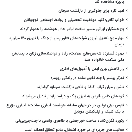
پاییزه مشاهده شد
امید تازه برای جلوگیری از بازگشت سرطان
خواب کافی؛ کلید موفقیت تحصیلی و روابط اجتماعی نوجوانان
پژوهشگران ایرانی مسیر ساخت لباس‌های هوشمند را هموار کردند
مهار موج تعدیل نیروی شرکت‌های فناور پس از جنگ با تزریق ۱۴۰ میلیارد
تومان
بهبود گسترده شاخص‌های سلامت، رفاه و توانمندسازی زنان با پیمایش
ملی سلامت خانواده هند
راز کاهش وزن ایمن با آمپول‌های لاغری
تمرکز بیشتر با چند تغییر ساده در زندگی روزمره
ناشران میان گرانی کاغذ و تأخیر بازگشت سرمایه گرفتارند
کودهای دامی فارس به انرژی پاک و درآمد پایدار تبدیل می‌شوند
فارس برای اولین بار در جهان سامانه هوشمند آبیاری ساخت/ آبیاری مزارع
با یک کلیک و اپلیکیشن موبایل
رکورد نگران‌کننده ساخت خبر جعلی با ظاهری واقعی با چت‌جی‌پی‌تی
فعالیت‌های جزیره‌ای در حوزه اشتغال، مانع تحقق اهداف است