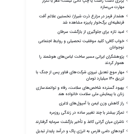
برتری دست راست یا چپ ذاتی نیست؛ مغز با تکرار
مهارت می‌سازد
هشدار قرمز در مزارع ذرت شیراز/ نخستین علائم آفت
قرنطینه‌ای برگ‌خوار پاییزه مشاهده شد
امید تازه برای جلوگیری از بازگشت سرطان
خواب کافی؛ کلید موفقیت تحصیلی و روابط اجتماعی
نوجوانان
پژوهشگران ایرانی مسیر ساخت لباس‌های هوشمند را
هموار کردند
مهار موج تعدیل نیروی شرکت‌های فناور پس از جنگ با
تزریق ۱۴۰ میلیارد تومان
بهبود گسترده شاخص‌های سلامت، رفاه و توانمندسازی
زنان با پیمایش ملی سلامت خانواده هند
راز کاهش وزن ایمن با آمپول‌های لاغری
تمرکز بیشتر با چند تغییر ساده در زندگی روزمره
ناشران میان گرانی کاغذ و تأخیر بازگشت سرمایه گرفتارند
کودهای دامی فارس به انرژی پاک و درآمد پایدار تبدیل