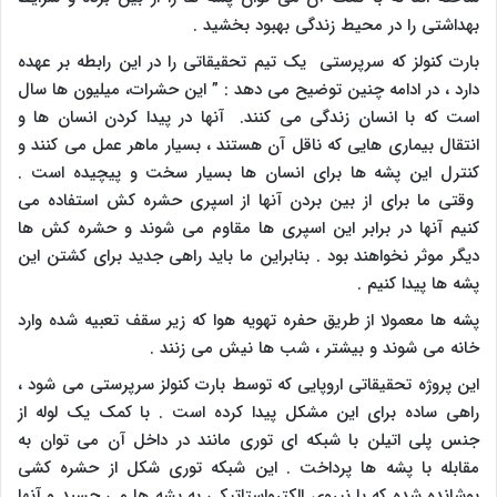
بهداشتی را در محیط زندگی بهبود بخشید .
بارت کنولز که سرپرستی یک تیم تحقیقاتی را در این رابطه بر عهده
دارد ، در ادامه چنین توضیح می دهد : ” این حشرات، میلیون ها سال
است که با انسان زندگی می کنند. آنها در پیدا کردن انسان ها و
انتقال بیماری هایی که ناقل آن هستند ، بسیار ماهر عمل می کنند و
کنترل این پشه ها برای انسان ها بسیار سخت و پیچیده است .
وقتی ما برای از بین بردن آنها از اسپری حشره کش استفاده می
کنیم آنها در برابر این اسپری ها مقاوم می شوند و حشره کش ها
دیگر موثر نخواهند بود . بنابراین ما باید راهی جدید برای کشتن این
پشه ها پیدا کنیم .
پشه ها معمولا از طریق حفره تهویه هوا که زیر سقف تعبیه شده وارد
خانه می شوند و بیشتر ، شب ها نیش می زنند .
این پروژه تحقیقاتی اروپایی که توسط بارت کنولز سرپرستی می شود ،
راهی ساده برای این مشکل پیدا کرده است . با کمک یک لوله از
جنس پلی اتیلن با شبکه ای توری مانند در داخل آن می توان به
مقابله با پشه ها پرداخت . این شبکه توری شکل از حشره کشی
پوشانده شده که با نیروی الکترواستاتیکی به پشه ها می چسبد و آنها