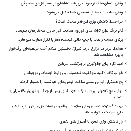
وقتی انسان‌ها کمتر حرف می‌زنند؛ نشانه‌ای از عصر انزوای خاموش
وقتی خانه به دستیار شخصی شما تبدیل می‌شود
چرا حفظ کاهش وزن این‌قدر سخت است؟
گام بزرگ برای تراشه‌های نوری؛ هدایت نور بدون ساختارهای پیچیده
برتری دست راست یا چپ ذاتی نیست؛ مغز با تکرار مهارت می‌سازد
هشدار قرمز در مزارع ذرت شیراز/ نخستین علائم آفت قرنطینه‌ای برگ‌خوار
پاییزه مشاهده شد
امید تازه برای جلوگیری از بازگشت سرطان
خواب کافی؛ کلید موفقیت تحصیلی و روابط اجتماعی نوجوانان
پژوهشگران ایرانی مسیر ساخت لباس‌های هوشمند را هموار کردند
مهار موج تعدیل نیروی شرکت‌های فناور پس از جنگ با تزریق ۱۴۰ میلیارد
تومان
بهبود گسترده شاخص‌های سلامت، رفاه و توانمندسازی زنان با پیمایش
ملی سلامت خانواده هند
راز کاهش وزن ایمن با آمپول‌های لاغری
تمرکز بیشتر با چند تغییر ساده در زندگی روزمره