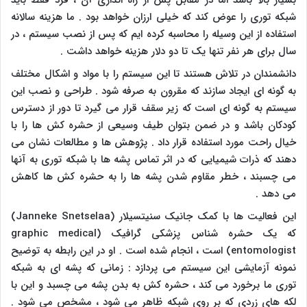
شبکه توری را عوض کند که خیلی ارزان خواهد بود . ما هزینه سالانه
استفاده از این وسیله را محاسبه کرده ایم که پس از نصب سیستم ، در
سال برای هر نفر تنها یک تا دو دلار هزینه خواهد داشت
.
دانشمندان در تلاش هستند تا این سیستم را با مواد و اشکال مختلف
به گونه ای ایجاد سازند که مقرون به صرفه شود . طراحی و نصب این
سیستم به گونه ای است که زیر سقف قرار می گیرد تا دور از دسترس
کودکان باشد و در ضمن بتوان طیف وسیعی از حشره کش ها را با
خیال راحت مورد استفاده قرار داد . پژوهش ها و مطالعات نشان می
دهند که ذرات شیمیایی که در اثر تماس پشه ها با شبکه توری به آنها
می چسبند ، خطر مقاوم شدن پشه ها را به حشره کش ها کاهش
می دهد .
این فعالیت ها با کمک جانیک سنیتسیلار (
Janneke Snetselaa
)
که یک حشره شناس پزشکی گرافیک (
graphic medical
entomologist
) است ، انجام شده است . او در این رابطه به توضیح
نمونه آزمایشی این سیستم می پردازد : زمانی که پشه ای به شبکه
توری ما برخورد می کند ، حشره کش به بدن پشه می چسبد و این با
لکه های زردی که بر روی شبکه ظاهر می شود ، مشخص می شود .