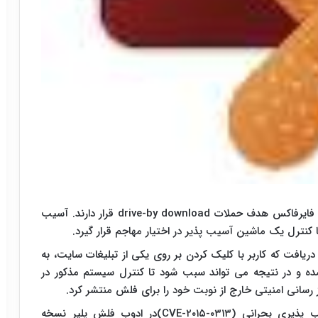
به گزارش ایرنا از مرکز ماهر، کاربران اینترنت اکسپلورر و فایرفاکس هدف حملات drive-by download قرار دارند. آسیب
کنترل یک ماشین آسیب پذیر در اختیار مهاجم قرار گیرد.
س از آنکه سایت اشتراک گذاری ویدئو Dailymotion دریافت که کاربر با کلیک کردن بر روی یکی از تبلیغات سایت، به
 و در نتیجه می تواند سبب شود تا کنترل سیستم مذکور در
 رسانی امنیتی خارج از نوبت خود را برای فلش منتشر کرد.
شرکت ادوبی در هشدار امنیتی اعلام کرد: یک آسیب پذیری بحرانی (CVE-۲۰۱۵-۰۳۱۳)در ادوب فلش پلیر نسخه