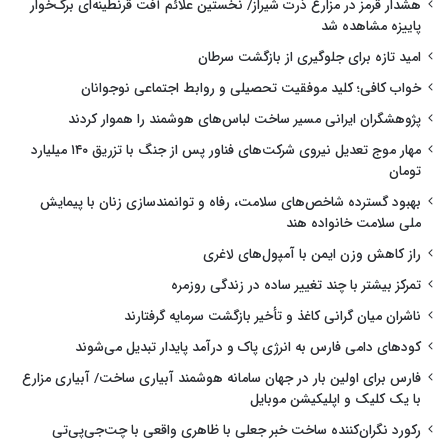
هشدار قرمز در مزارع ذرت شیراز/ نخستین علائم آفت قرنطینه‌ای برگ‌خوار
پاییزه مشاهده شد
امید تازه برای جلوگیری از بازگشت سرطان
خواب کافی؛ کلید موفقیت تحصیلی و روابط اجتماعی نوجوانان
پژوهشگران ایرانی مسیر ساخت لباس‌های هوشمند را هموار کردند
مهار موج تعدیل نیروی شرکت‌های فناور پس از جنگ با تزریق ۱۴۰ میلیارد
تومان
بهبود گسترده شاخص‌های سلامت، رفاه و توانمندسازی زنان با پیمایش
ملی سلامت خانواده هند
راز کاهش وزن ایمن با آمپول‌های لاغری
تمرکز بیشتر با چند تغییر ساده در زندگی روزمره
ناشران میان گرانی کاغذ و تأخیر بازگشت سرمایه گرفتارند
کودهای دامی فارس به انرژی پاک و درآمد پایدار تبدیل می‌شوند
فارس برای اولین بار در جهان سامانه هوشمند آبیاری ساخت/ آبیاری مزارع
با یک کلیک و اپلیکیشن موبایل
رکورد نگران‌کننده ساخت خبر جعلی با ظاهری واقعی با چت‌جی‌پی‌تی